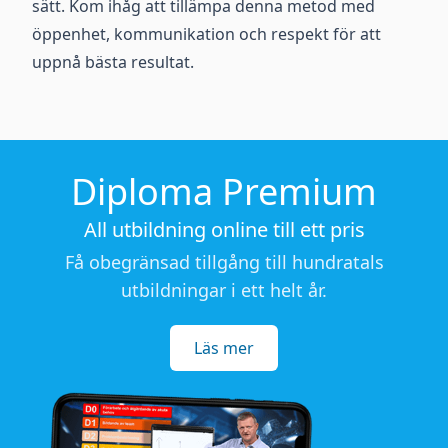
sätt. Kom ihåg att tillämpa denna metod med
öppenhet, kommunikation och respekt för att
uppnå bästa resultat.
Diploma Premium
All utbildning online till ett pris
Få obegränsad tillgång till hundratals
utbildningar i ett helt år.
Läs mer