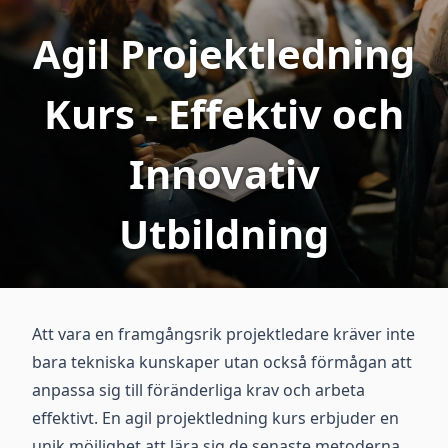
Agil Projektledning
Kurs - Effektiv och
Innovativ
Utbildning
Att vara en framgångsrik projektledare kräver inte
bara tekniska kunskaper utan också förmågan att
anpassa sig till föränderliga krav och arbeta
effektivt. En agil projektledning kurs erbjuder en
unik möjlighet att lära sig de senaste metoderna