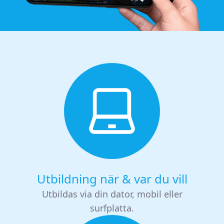
Utbildning när & var du vill
Utbildas via din dator, mobil eller
surfplatta.