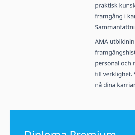
praktisk kuns
framgång i ka
Sammanfattning
AMA utbildning 
framgångshisto
personal och 
till verklighet
nå dina karriä
Diploma Premium