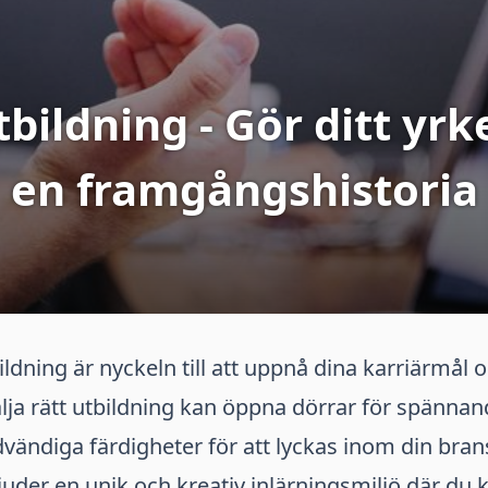
ildning - Gör ditt yrkes
en framgångshistoria
ldning är nyckeln till att uppnå dina karriärmål o
älja rätt utbildning kan öppna dörrar för spänna
vändiga färdigheter för att lyckas inom din bra
juder en unik och kreativ inlärningsmiljö där du 