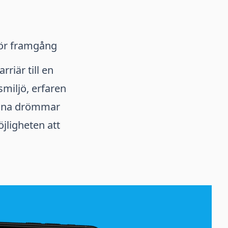
för framgång
riär till en
miljö, erfaren
dina drömmar
öjligheten att