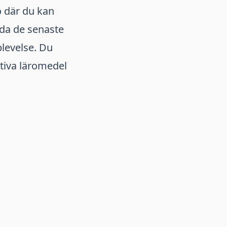
ö där du kan
da de senaste
plevelse. Du
ativa läromedel