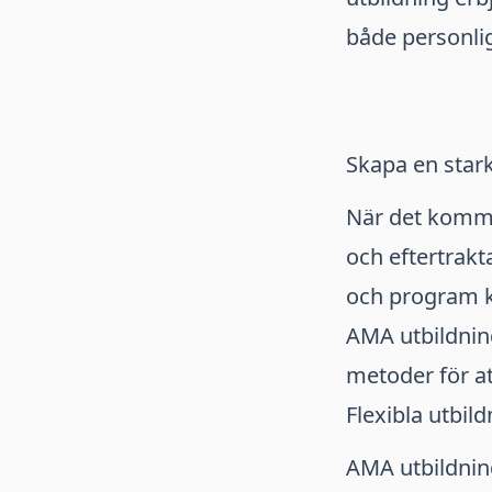
både personlig
Skapa en star
När det kommer
och eftertrakt
och program k
AMA utbildnin
metoder för at
Flexibla utbild
AMA utbildning 