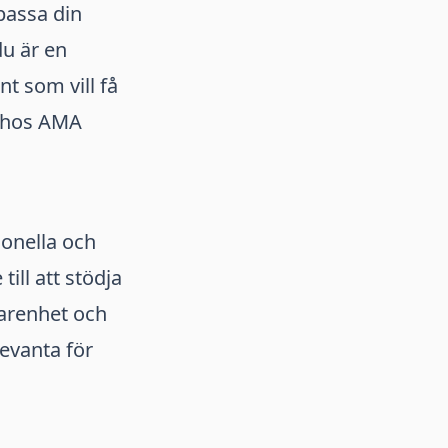
passa din
du är en
t som vill få
g hos AMA
ionella och
ill att stödja
arenhet och
levanta för