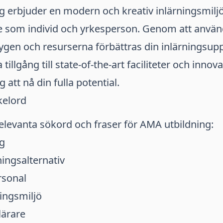
g erbjuder en modern och kreativ inlärningsmilj
e som individ och yrkesperson. Genom att använ
ygen och resurserna förbättras din inlärningsup
illgång till state-of-the-art faciliteter och innov
 att nå din fulla potential.
kelord
elevanta sökord och fraser för AMA utbildning:
g
ningsalternativ
rsonal
ingsmiljö
lärare