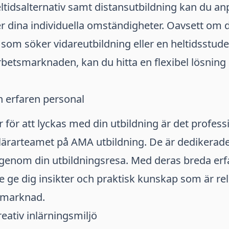
eltidsalternativ samt distansutbildning kan du an
er dina individuella omständigheter. Oavsett om 
om söker vidareutbildning eller en heltidsstuden
rbetsmarknaden, kan du hitta en flexibel lösnin
 erfaren personal
or för att lyckas med din utbildning är det profess
ärarteamet på AMA utbildning. De är dedikerade t
 genom din utbildningsresa. Med deras breda erf
e ge dig insikter och praktisk kunskap som är re
smarknad.
ativ inlärningsmiljö