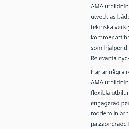
AMA utbildnin
utvecklas båd
tekniska verkt
kommer att ha t
som hjälper dig
Relevanta nyc
Här är några r
AMA utbildnin
flexibla utbild
engagerad pe
modern inlärn
passionerade 