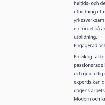
heltids- och d
utbildning eft
yrkesverksam s
en fördel på a
utbildning.
Engagerad och
En viktig fakt
passionerade l
och guida dig
expertis kan d
dagens arbet
Modern och kre