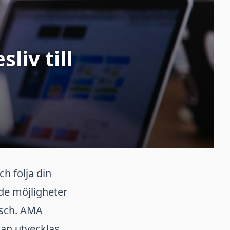
liv till
ch följa din
nde möjligheter
nsch. AMA
kan utvecklas