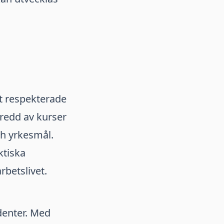
t respekterade
redd av kurser
h yrkesmål.
ktiska
rbetslivet.
udenter. Med