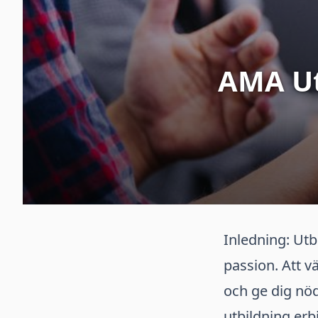
AMA Utb
Inledning: Utbi
passion. Att v
och ge dig nöd
utbildning erb