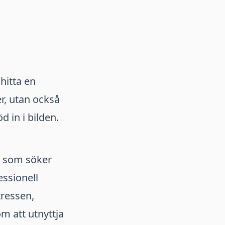
 hitta en
r, utan också
 in i bilden.
er som söker
essionell
tressen,
m att utnyttja