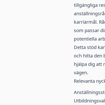
tillgängliga re
anställningsrå
karriärmål. Rå
som passar di
potentiella ar
Detta stöd kan
och hitta den 
hjälpa dig att
vägen.
Relevanta nyc
Anställningss
Utbildningsval