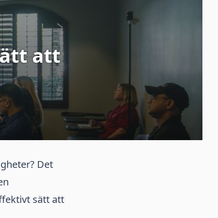
ätt att
digheter? Det
en
fektivt sätt att