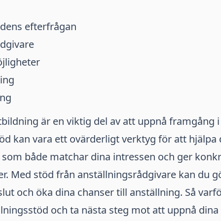
dens efterfrågan
ådgivare
jligheter
ing
ing
utbildning är en viktig del av att uppnå framgång i 
d kan vara ett ovärderligt verktyg för att hjälpa d
ng som både matchar dina intressen och ger konk
r. Med stöd från anställningsrådgivare kan du gö
ut och öka dina chanser till anställning. Så varfö
llningsstöd och ta nästa steg mot att uppnå dina