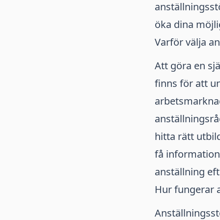
anställningsst
öka dina möjlig
Varför välja a
Att göra en sj
finns för att 
arbetsmarknad
anställningsrå
hitta rätt utb
få information
anställning eft
Hur fungerar 
Anställningss