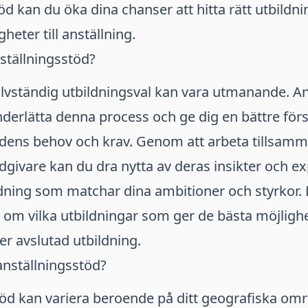
öd kan du öka dina chanser att hitta rätt utbild
heter till anställning.
nställningsstöd?
älvständig utbildningsval kan vara utmanande. A
underlätta denna process och ge dig en bättre förs
ens behov och krav. Genom att arbeta tillsam
dgivare kan du dra nytta av deras insikter och exp
ildning som matchar dina ambitioner och styrkor.
 om vilka utbildningar som ger de bästa möjlighet
er avslutad utbildning.
anställningsstöd?
töd kan variera beroende på ditt geografiska om