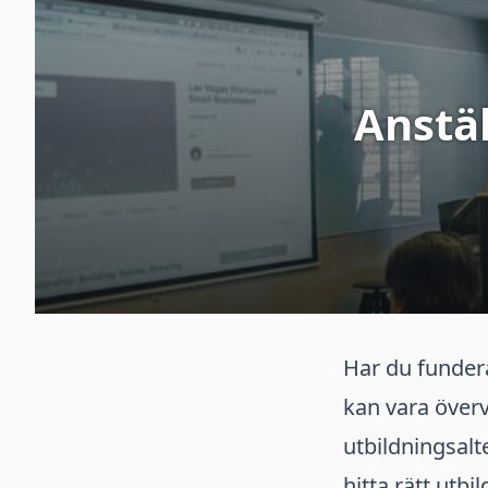
Anstäl
Har du funderat
kan vara över
utbildningsalte
hitta rätt utb