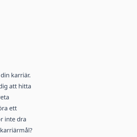
din karriär.
ig att hitta
reta
ra ett
r inte dra
 karriärmål?