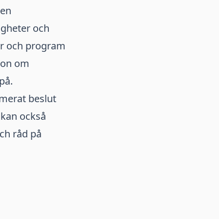
 en
digheter och
gar och program
tion om
på.
rmerat beslut
e kan också
och råd på