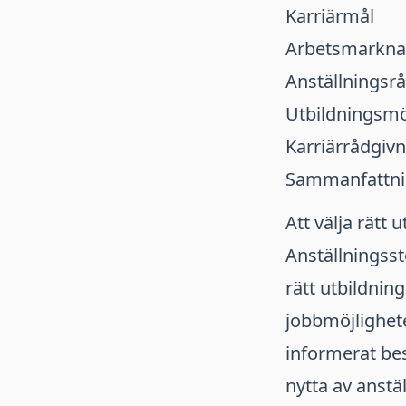
Karriärmål
Arbetsmarkna
Anställningsr
Utbildningsmö
Karriärrådgivn
Sammanfattn
Att välja rätt 
Anställningsstö
rätt utbildni
jobbmöjlighete
informerat besl
nytta av anstä