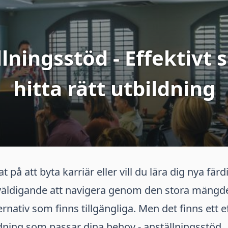
lningsstöd - Effektivt s
hitta rätt utbildning
 på att byta karriär eller vill du lära dig nya fär
väldigande att navigera genom den stora mängd
rnativ som finns tillgängliga. Men det finns ett ef
ildning som passar dina behov - anställningsstöd.