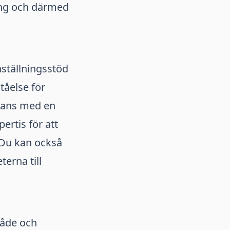
ning och därmed
nställningsstöd
tåelse för
mans med en
ertis för att
 Du kan också
erna till
råde och