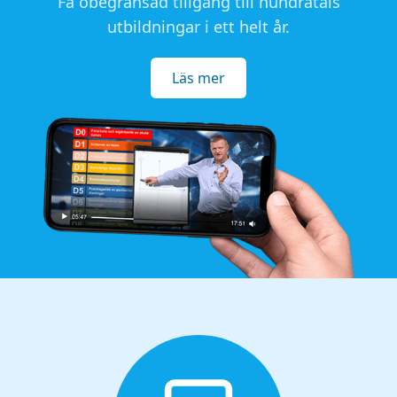
Få obegränsad tillgång till hundratals
utbildningar i ett helt år.
Läs mer