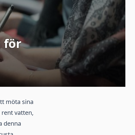
 för
att möta sina
 rent vatten,
ra denna
rusta