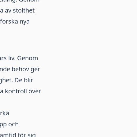
a av stolthet
tforska nya
rs liv. Genom
ande behov ger
het. De blir
a kontroll över
ärka
opp och
amtid för sig