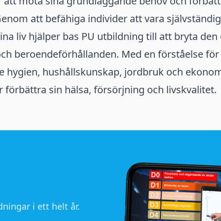
r att möta sina grundläggande behov och förbätt
 Genom att befähiga individer att vara självständi
ina liv hjälper bas PU utbildning till att bryta den
och beroendeförhållanden. Med en förståelse för
 hygien, hushållskunskap, jordbruk och ekonom
förbättra sin hälsa, försörjning och livskvalitet.
ningar i ett helt år.