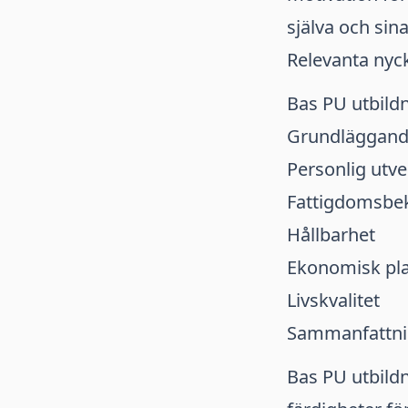
själva och sina
Relevanta nyc
Bas PU utbild
Grundläggand
Personlig utve
Fattigdomsbe
Hållbarhet
Ekonomisk pl
Livskvalitet
Sammanfattn
Bas PU utbildn