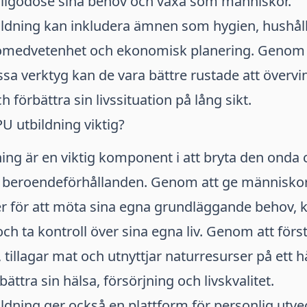
tillgodose sina behov och växa som människor.
ildning kan inkludera ämnen som hygien, hushål
jömedvetenhet och ekonomisk planering. Genom 
a verktyg kan de vara bättre rustade att övervi
 förbättra sin livssituation på lång sikt.
PU utbildning viktig?
ing är en viktig komponent i att bryta den onda c
 beroendeförhållanden. Genom att ge människo
r för att möta sina egna grundläggande behov, k
och ta kontroll över sina egna liv. Genom att för
k, tillagar mat och utnyttjar naturresurser på ett h
ttra sin hälsa, försörjning och livskvalitet.
ldning ger också en plattform för personlig utv