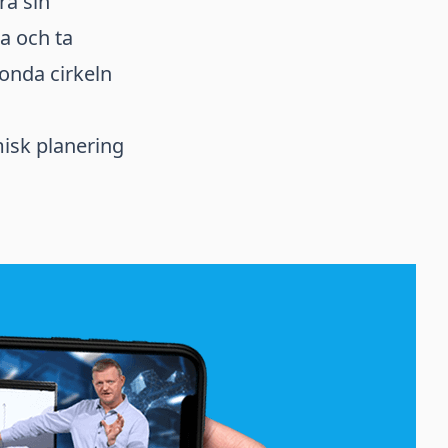
ra sin
ga och ta
 onda cirkeln
isk planering