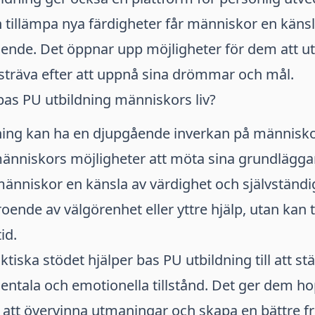
ch tillämpa nya färdigheter får människor en känsl
oende. Det öppnar upp möjligheter för dem att u
sträva efter att uppnå sina drömmar och mål.
bas PU utbildning människors liv?
ning kan ha en djupgående inverkan på människo
 människors möjligheter att möta sina grundlägg
änniskor en känsla av värdighet och självständig
roende av välgörenhet eller yttre hjälp, utan kan t
id.
tiska stödet hjälper bas PU utbildning till att st
ntala och emotionella tillstånd. Det ger dem h
 att övervinna utmaningar och skapa en bättre fr