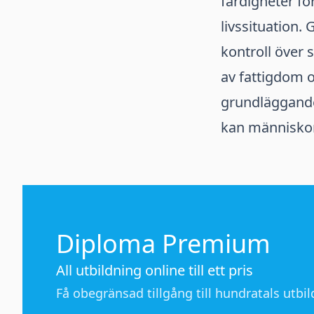
färdigheter fö
livssituation.
kontroll över s
av fattigdom 
grundläggande
kan människor 
Diploma Premium
All utbildning online till ett pris
Få obegränsad tillgång till hundratals utbild