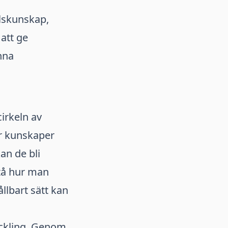
lskunskap,
att ge
nna
irkeln av
r kunskaper
an de bli
stå hur man
ållbart sätt kan
eckling. Genom