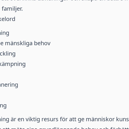
 familjer.
kelord
ning
e mänskliga behov
ckling
kämpning
anering
ing
ing är en viktig resurs för att ge människor kun