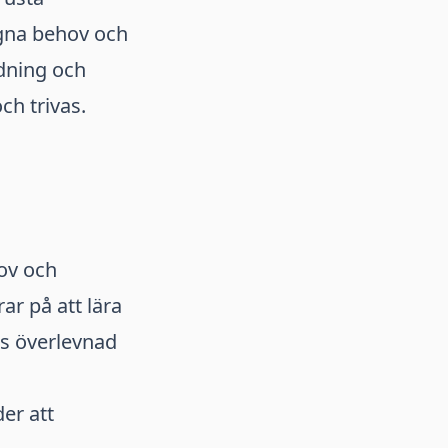
gna behov och
ldning och
ch trivas.
ov och
ar på att lära
s överlevnad
er att