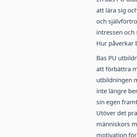
att lära sig o
och självförtr
intressen och 
Hur påverkar 
Bas PU utbild
att förbättra
utbildningen m
inte längre be
sin egen framt
Utöver det prak
människors me
motivation för