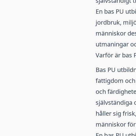
självständigt 
En bas PU utb
jordbruk, mil
människor dess
utmaningar och
Varför är bas 
Bas PU utbildn
fattigdom och
och färdighete
självständiga 
håller sig fris
människor förbä
En bas PU utbi