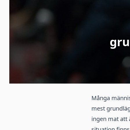
gru
Många människo
mest grundlägg
ingen mat att 
situation finn