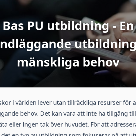
Bas PU utbildning - En
ndläggande utbildning
mänskliga behov
r i världen lever utan tillräckliga resurser för 
ande behov. Det kan vara att inte ha tillgång till
äta eller ingen tak över huvudet. För att adresse
s det en typ av utbildning som fokuserar på att ut