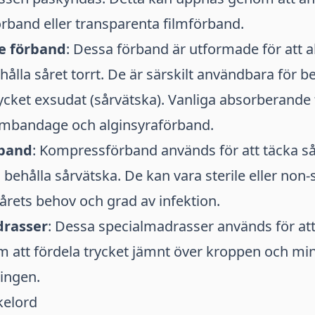
rband eller transparenta filmförband.
e förband
: Dessa förband är utformade för att 
hålla såret torrt. De är särskilt användbara för 
cket exsudat (sårvätska). Vanliga absorberande
ambandage och alginsyraförband.
band
: Kompressförband används för att täcka sår
behålla sårvätska. De kan vara sterile eller non-s
rets behov och grad av infektion.
drasser
: Dessa specialmadrasser används för at
 att fördela trycket jämnt över kroppen och min
ingen.
kelord