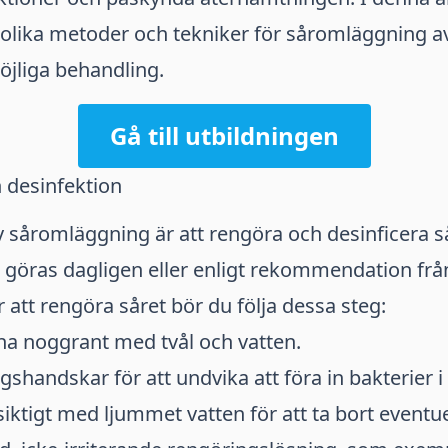
a olika metoder och tekniker för såromläggning a
öjliga behandling.
Gå till utbildningen
 desinfektion
av såromläggning är att rengöra och desinficera så
r göras dagligen eller enligt rekommendation frå
r att rengöra såret bör du följa dessa steg:
na noggrant med tvål och vatten.
handskar för att undvika att föra in bakterier i 
rsiktigt med ljummet vatten för att ta bort eventue