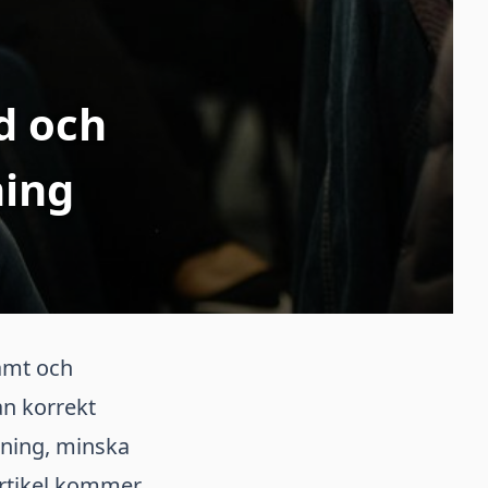
d och
ning
samt och
an korrekt
kning, minska
artikel kommer