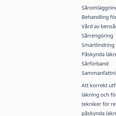
Såromläggnin
Behandling fö
Vård av benså
Sårrengöring
Smärtlindring 
Påskynda läkn
Sårförband
Sammanfattn
Att korrekt ut
läkning och fö
tekniker för r
påskynda läkn