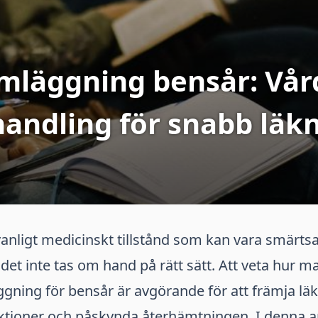
mläggning bensår: Vår
andling för snabb läk
vanligt medicinskt tillstånd som kan vara smärt
det inte tas om hand på rätt sätt. Att veta hur m
gning för bensår är avgörande för att främja lä
fektioner och påskynda återhämtningen. I denna 