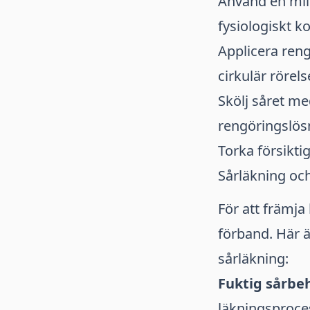
Använd en mil
fysiologiskt ko
Applicera reng
cirkulär rörels
Skölj såret me
rengöringslös
Torka försikti
Sårläkning oc
För att främja 
förband. Här ä
sårläkning:
Fuktig sårbe
läkningsproce