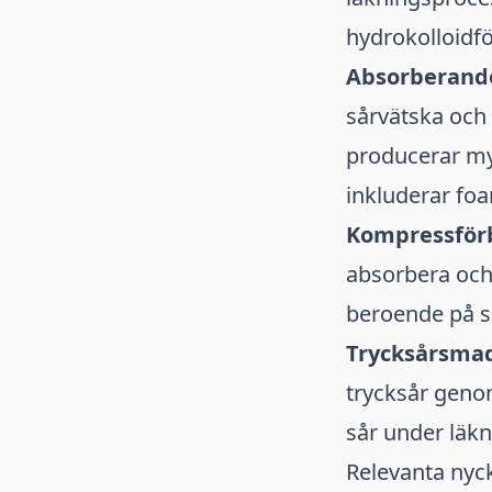
hydrokolloidfö
Absorberand
sårvätska och 
producerar my
inkluderar fo
Kompressför
absorbera och 
beroende på så
Trycksårsma
trycksår genom
sår under läkn
Relevanta nyc