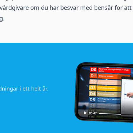
vårdgivare om du har besvär med bensår för att f
g.
ningar i ett helt år.