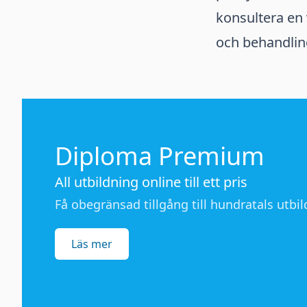
konsultera en 
och behandlin
Diploma Premium
All utbildning online till ett pris
Få obegränsad tillgång till hundratals utbild
Läs mer