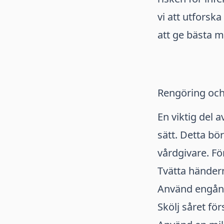
vi att utforsk
att ge bästa m
Rengöring och
En viktig del 
sätt. Detta bö
vårdgivare. Fö
Tvätta händer
Använd engångs
Skölj såret fö