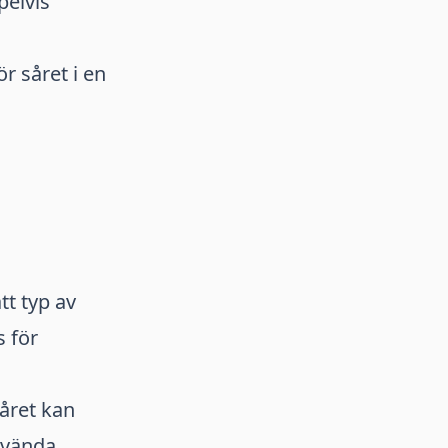
pelvis
r såret i en
tt typ av
 för
såret kan
nvända