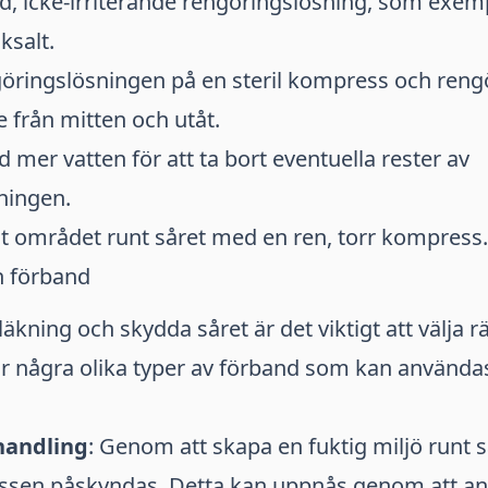
d, icke-irriterande rengöringslösning, som exem
ksalt.
öringslösningen på en steril kompress och rengö
e från mitten och utåt.
d mer vatten för att ta bort eventuella rester av
ningen.
gt området runt såret med en ren, torr kompress.
h förband
läkning och skydda såret är det viktigt att välja rä
r några olika typer av förband som kan användas
handling
: Genom att skapa en fuktig miljö runt 
ssen påskyndas. Detta kan uppnås genom att a