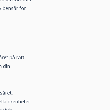
v bensår för
ret på rätt
n din
såret.
lla orenheter.