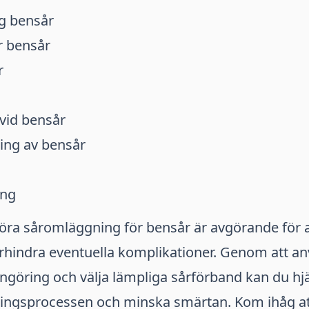
g bensår
r bensår
r
vid bensår
ing av bensår
ing
föra såromläggning för bensår är avgörande för a
rhindra eventuella komplikationer. Genom att an
engöring och välja lämpliga sårförband kan du hjälp
ingsprocessen och minska smärtan. Kom ihåg att