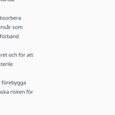
absorbera
bensår som
 förband
et och för att
terile
t förebygga
ska risken för