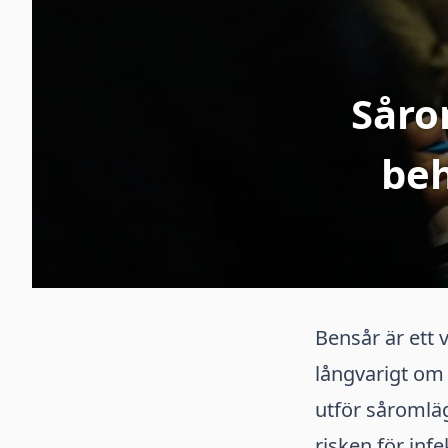
Såro
beh
Bensår är ett 
långvarigt om 
utför såromläg
risken för in