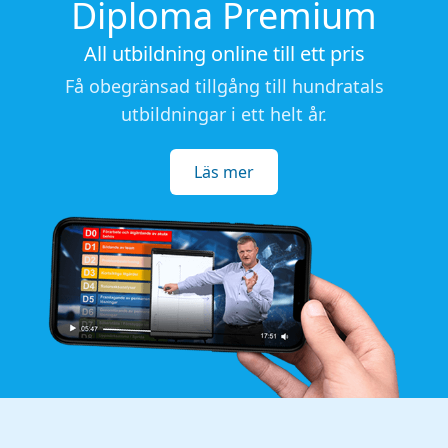
Diploma Premium
All utbildning online till ett pris
Få obegränsad tillgång till hundratals
utbildningar i ett helt år.
Läs mer