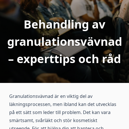
Behandling av
granulationsvävnad
– experttips och råd
Granulationsvävnad är en viktig del av
läkningsprocessen, men ibland kan det utvecklas
på ett sätt som leder till problem. Det kan vara
smärtsamt, svårläkt och stör kosmetiskt
utseende. För att hjälpa dig att hantera och