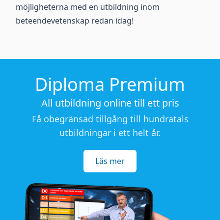
möjligheterna med en utbildning inom
beteendevetenskap redan idag!
Diploma Premium
All utbildning online till ett pris
Få obegränsad tillgång till hundratals
utbildningar i ett helt år.
Läs mer