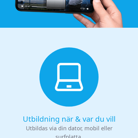
Utbildning när & var du vill
Utbildas via din dator, mobil eller
surfplatta.