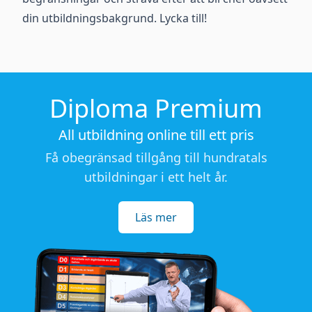
din utbildningsbakgrund. Lycka till!
Diploma Premium
All utbildning online till ett pris
Få obegränsad tillgång till hundratals
utbildningar i ett helt år.
Läs mer