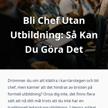
Bli Chef Utan
Utbildning: Så Kan
Du Göra Det
Drömmer du om att klättra i karriärstegen och bli
chef, men känner att det hindras av bristen på
formell utbildning? Oroa dig inte, det finns flera
sätt att nå ditt mål trots att du inte har en
traditionell ledarskapsutbildning. I denna artikel