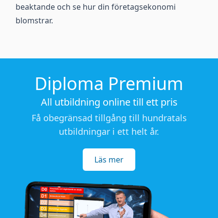
beaktande och se hur din företagsekonomi
blomstrar.
Diploma Premium
All utbildning online till ett pris
Få obegränsad tillgång till hundratals
utbildningar i ett helt år.
Läs mer