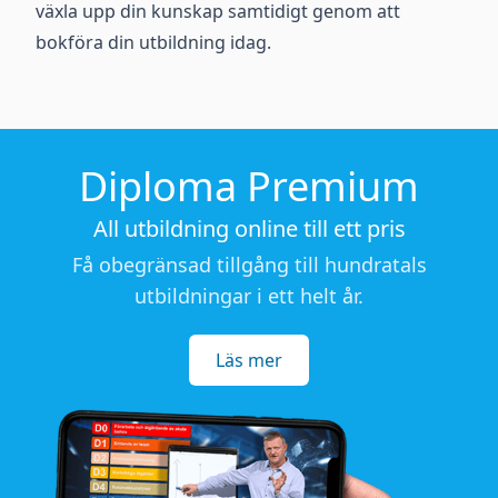
växla upp din kunskap samtidigt genom att
bokföra din utbildning idag.
Diploma Premium
All utbildning online till ett pris
Få obegränsad tillgång till hundratals
utbildningar i ett helt år.
Läs mer