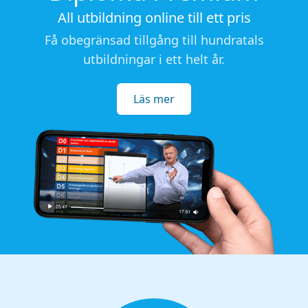
All utbildning online till ett pris
Få obegränsad tillgång till hundratals
utbildningar i ett helt år.
Läs mer