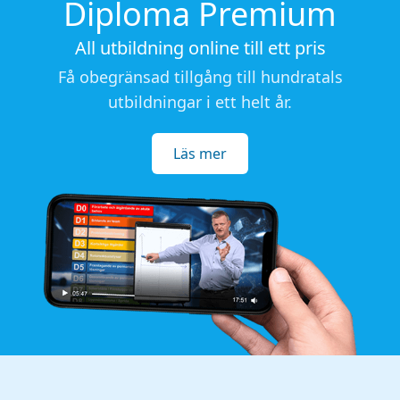
Diploma Premium
All utbildning online till ett pris
Få obegränsad tillgång till hundratals
utbildningar i ett helt år.
Läs mer