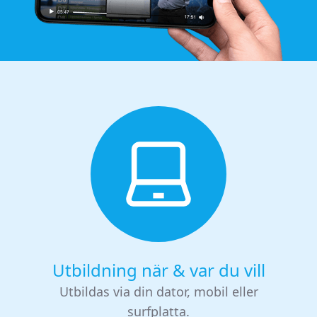
Utbildning när & var du vill
Utbildas via din dator, mobil eller
surfplatta.