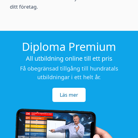
ditt företag.
Diploma Premium
All utbildning online till ett pris
Få obegränsad tillgång till hundratals
utbildningar i ett helt år.
Läs mer