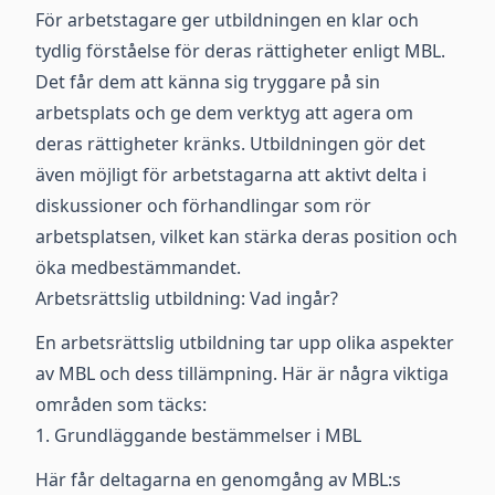
För arbetstagare ger utbildningen en klar och
tydlig förståelse för deras rättigheter enligt MBL.
Det får dem att känna sig tryggare på sin
arbetsplats och ge dem verktyg att agera om
deras rättigheter kränks. Utbildningen gör det
även möjligt för arbetstagarna att aktivt delta i
diskussioner och förhandlingar som rör
arbetsplatsen, vilket kan stärka deras position och
öka medbestämmandet.
Arbetsrättslig utbildning: Vad ingår?
En arbetsrättslig utbildning tar upp olika aspekter
av MBL och dess tillämpning. Här är några viktiga
områden som täcks:
1. Grundläggande bestämmelser i MBL
Här får deltagarna en genomgång av MBL:s