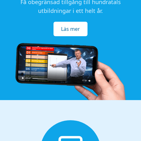
Få obegränsad tillgång till hundratals
utbildningar i ett helt år.
Läs mer