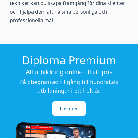
tekniker kan du skapa framgång för dina klienter
och hjälpa dem att nå sina personliga och
professionella mål.
Diploma Premium
All utbildning online till ett pris
Få obegränsad tillgång till hundratals
utbildningar i ett helt år.
Läs mer