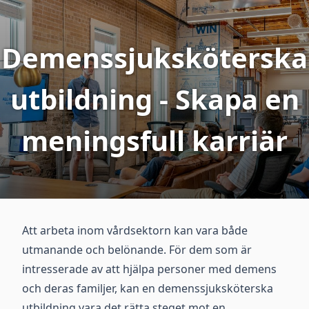
Demenssjuksköterska
utbildning - Skapa en
meningsfull karriär
Att arbeta inom vårdsektorn kan vara både
utmanande och belönande. För dem som är
intresserade av att hjälpa personer med demens
och deras familjer, kan en demenssjuksköterska
utbildning vara det rätta steget mot en