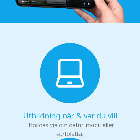
Utbildning när & var du vill
Utbildas via din dator, mobil eller
surfplatta.