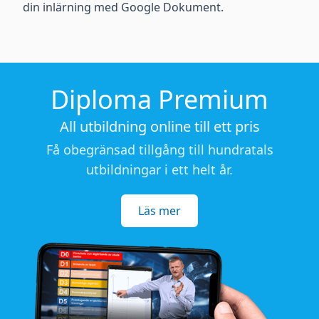
din inlärning med Google Dokument.
Diploma Premium
All utbildning online till ett pris
Få obegränsad tillgång till hundratals
utbildningar i ett helt år.
Läs mer