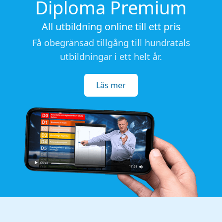
Diploma Premium
All utbildning online till ett pris
Få obegränsad tillgång till hundratals
utbildningar i ett helt år.
Läs mer