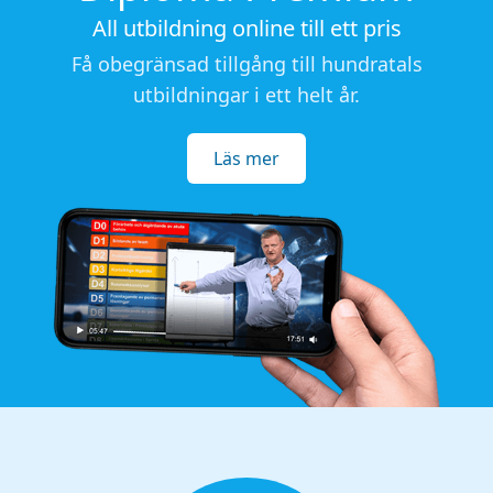
All utbildning online till ett pris
Få obegränsad tillgång till hundratals
utbildningar i ett helt år.
Läs mer