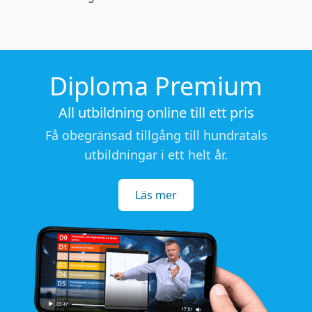
Diploma Premium
All utbildning online till ett pris
Få obegränsad tillgång till hundratals
utbildningar i ett helt år.
Läs mer