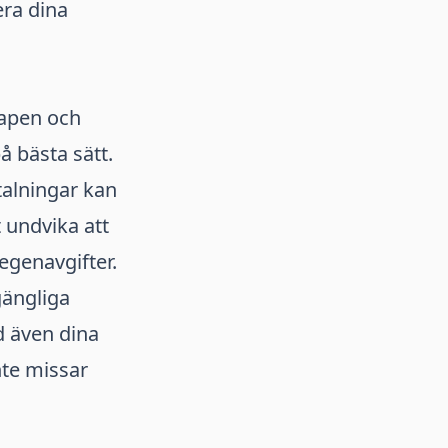
era dina
kapen och
å bästa sätt.
talningar kan
 undvika att
genavgifter.
lgängliga
 även dina
nte missar