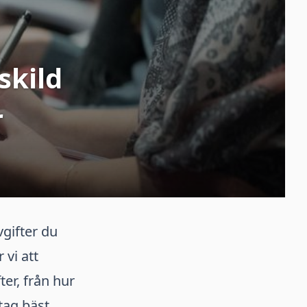
skild
r
vgifter du
vi att
er, från hur
tag bäst.