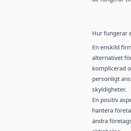
Hur fungerar e
En enskild fir
alternativet f
komplicerad or
personligt ans
skyldigheter.
En positiv aspe
hantera företa
ändra företags