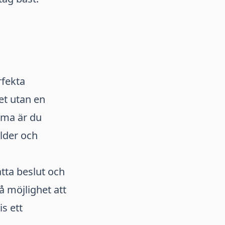
rfekta
et utan en
rma är du
ulder och
atta beslut och
å möjlighet att
s ett