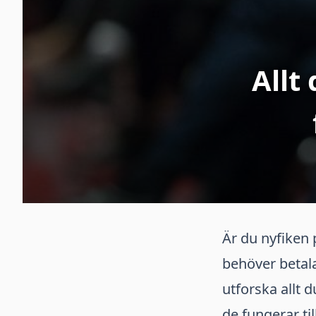
Allt
Är du nyfiken 
behöver betala
utforska allt 
de fungerar ti