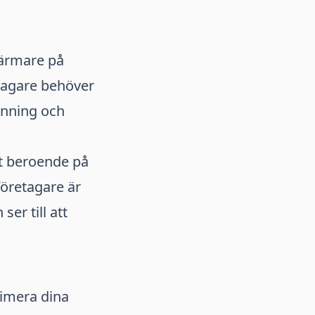
 närmare på
etagare behöver
enning och
tt beroende på
företagare är
ser till att
ximera dina