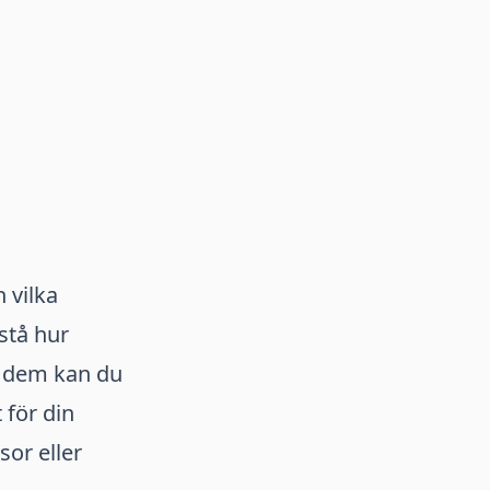
 vilka
stå hur
a dem kan du
 för din
sor eller