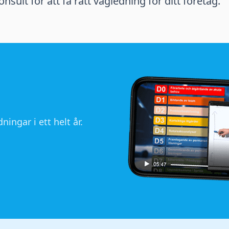
sult för att få rätt vägledning för ditt företag.
ningar i ett helt år.