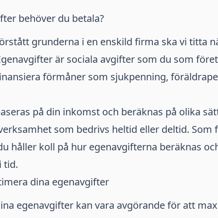
fter behöver du betala?
förstått grunderna i en enskild firma ska vi titta
Egenavgifter är sociala avgifter som du som för
 finansiera förmåner som sjukpenning, föräldrap
baseras på din inkomst och beräknas på olika sä
erksamhet som bedrivs heltid eller deltid. Som 
 du håller koll på hur egenavgifterna beräknas och 
 tid.
ptimera dina egenavgifter
dina egenavgifter kan vara avgörande för att ma