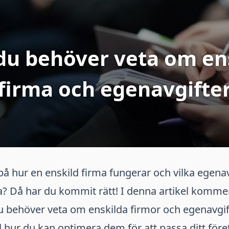
 du behöver veta om en
firma och egenavgifte
på hur en enskild firma fungerar och vilka egena
? Då har du kommit rätt! I denna artikel kommer 
du behöver veta om enskilda firmor och egenavgift
ll hur du kan optimera dem för att passa ditt före