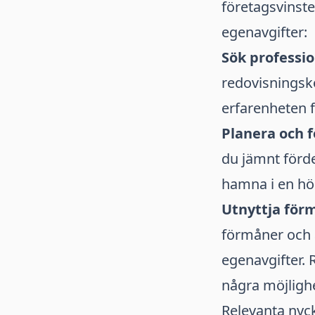
företagsvinste
egenavgifter:
Sök professio
redovisningsk
erfarenheten f
Planera och 
du jämnt förde
hamna i en hö
Utnyttja för
förmåner och 
egenavgifter. 
några möjlighe
Relevanta nyc