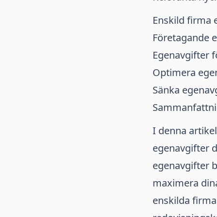
Enskild firma 
Företagande e
Egenavgifter 
Optimera egen
Sänka egenavgi
Sammanfattn
I denna artike
egenavgifter 
egenavgifter 
maximera dina 
enskilda firma