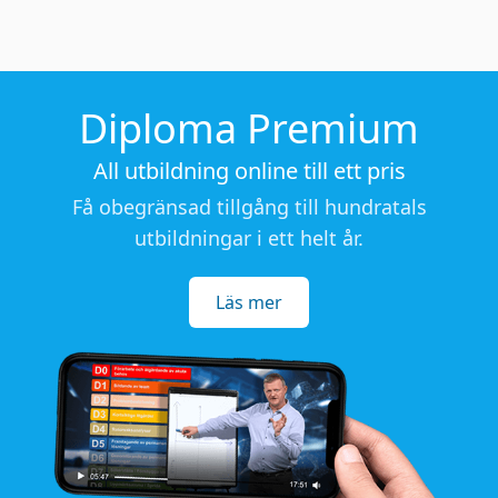
Diploma Premium
All utbildning online till ett pris
Få obegränsad tillgång till hundratals
utbildningar i ett helt år.
Läs mer