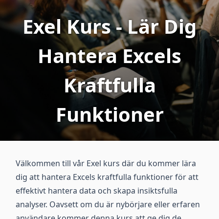
Exel Kurs - Lär Dig
Hantera Excels
Kraftfulla
Funktioner
Välkommen till vår Exel kurs där du kommer lära
dig att hantera Excels kraftfulla funktioner för att
effektivt hantera data och skapa insiktsfulla
analyser. Oavsett om du är nybörjare eller erfaren
användare kommer denna kurs att ge dig de