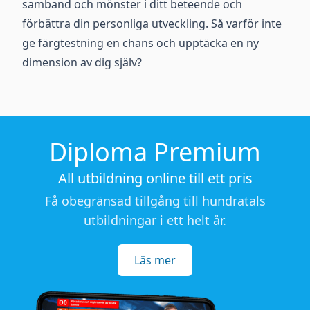
samband och mönster i ditt beteende och
förbättra din personliga utveckling. Så varför inte
ge färgtestning en chans och upptäcka en ny
dimension av dig själv?
Diploma Premium
All utbildning online till ett pris
Få obegränsad tillgång till hundratals
utbildningar i ett helt år.
Läs mer