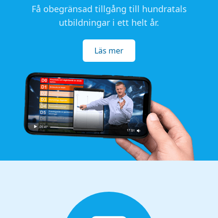
Få obegränsad tillgång till hundratals
utbildningar i ett helt år.
Läs mer