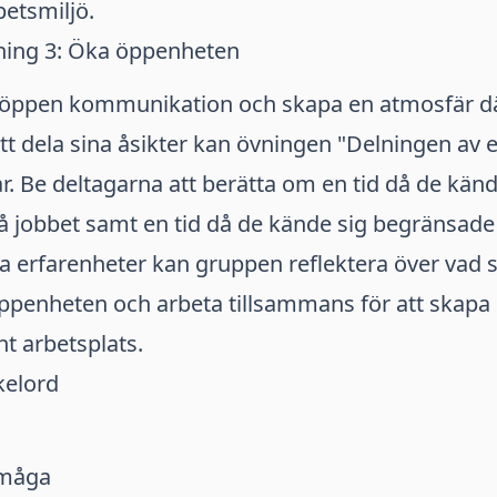
etsmiljö.
ning 3: Öka öppenheten
a öppen kommunikation och skapa en atmosfär dä
t dela sina åsikter kan övningen "Delningen av 
. Be deltagarna att berätta om en tid då de kän
å jobbet samt en tid då de kände sig begränsade 
a erfarenheter kan gruppen reflektera över vad 
 öppenheten och arbeta tillsammans för att skap
t arbetsplats.
kelord
rmåga