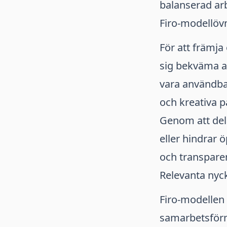
balanserad arb
Firo-modellöv
För att främj
sig bekväma at
vara användbar
och kreativa p
Genom att del
eller hindrar
och transparen
Relevanta nyc
Firo-modellen
samarbetsfö