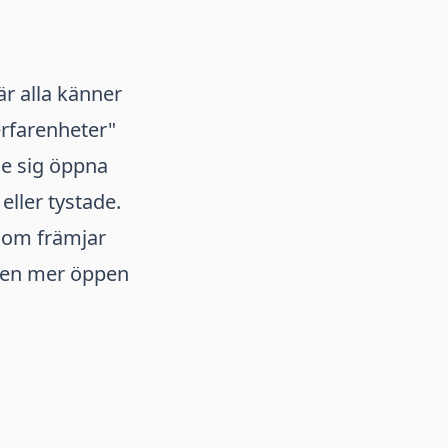
r alla känner
erfarenheter"
de sig öppna
eller tystade.
som främjar
a en mer öppen