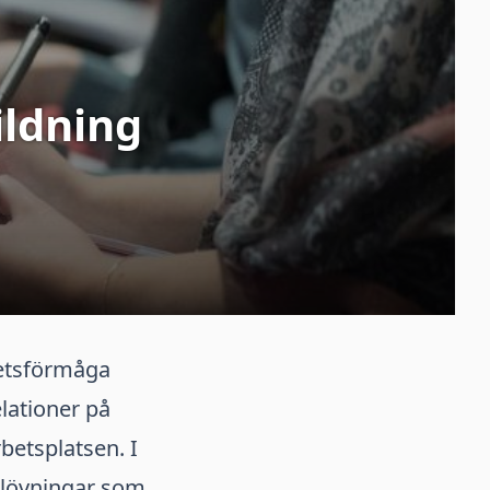
ildning
a
betsförmåga
lationer på
betsplatsen. I
llövningar som