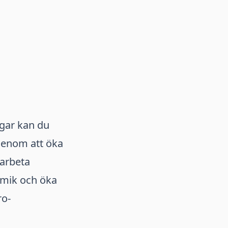
gar kan du
Genom att öka
arbeta
amik och öka
ro-