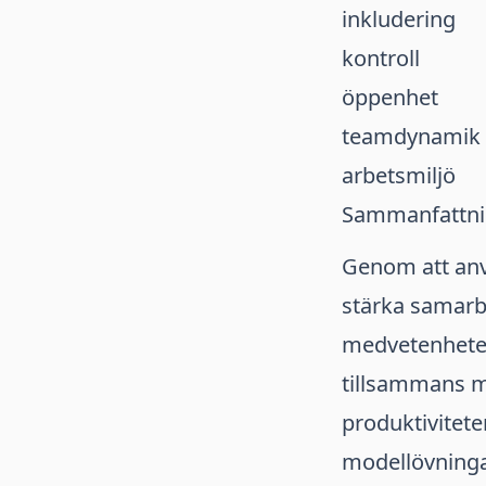
inkludering
kontroll
öppenhet
teamdynamik
arbetsmiljö
Sammanfattn
Genom att anv
stärka samarb
medvetenheten
tillsammans m
produktivitete
modellövningar