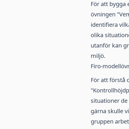
För att bygga 
övningen "Vem
identifiera vi
olika situati
utanför kan g
miljö.
Firo-modellövn
För att förstå
"Kontrollhöjdpu
situationer de
gärna skulle v
gruppen arbet