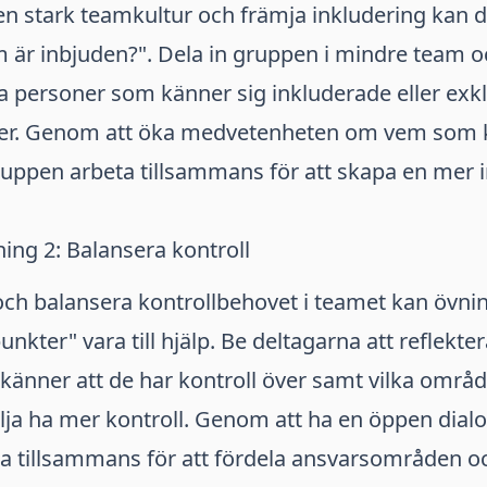
en stark teamkultur och främja inkludering kan
 är inbjuden?". Dela in gruppen i mindre team 
lka personer som känner sig inkluderade eller exk
oner. Genom att öka medvetenheten om vem som 
ruppen arbeta tillsammans för att skapa en mer 
ing 2: Balansera kontroll
 och balansera kontrollbehovet i teamet kan övni
nkter" vara till hjälp. Be deltagarna att reflekter
 känner att de har kontroll över samt vilka områ
ilja ha mer kontroll. Genom att ha en öppen dial
a tillsammans för att fördela ansvarsområden o