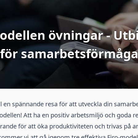
odellen övningar - Utb
för samarbetsförmåg
l en spännande resa för att utveckla din samar
ellen! Att ha en positiv arbetsmiljö och goda re
rande för att öka produktiviteten och trivas på ar
kommer vi att gå igenom tre effektiva Firo-mode