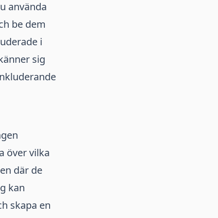
 du använda
och be dem
luderade i
känner sig
inkluderande
ngen
a över vilka
den där de
og kan
ch skapa en