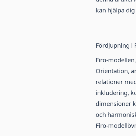
kan hjälpa di
Fördjupning i 
Firo-modellen,
Orientation, ä
relationer med
inkludering, 
dimensioner ka
och harmonis
Firo-modellöv