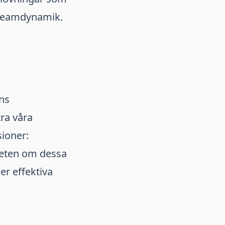
e teamdynamik.
ns
tra våra
sioner:
heten om dessa
er effektiva