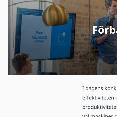
Förb
I dagens konk
effektiviteten
produktivitete
väl maskiner o