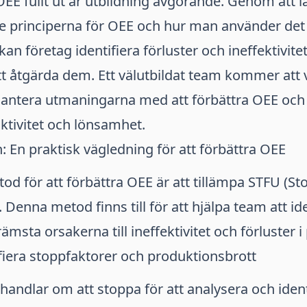
 OEE fullt ut är utbildning avgörande. Genom att l
 principerna för OEE och hur man använder det 
an företag identifiera förluster och ineffektivite
tt åtgärda dem. Ett välutbildat team kommer att 
t hantera utmaningarna med att förbättra OEE oc
uktivitet och lönsamhet.
En praktisk vägledning för att förbättra OEE
od för att förbättra OEE är att tillämpa STFU (Sto
Denna metod finns till för att hjälpa team att ide
ämsta orsakerna till ineffektivitet och förluster 
fiera stoppfaktorer och produktionsbrott
handlar om att stoppa för att analysera och ident