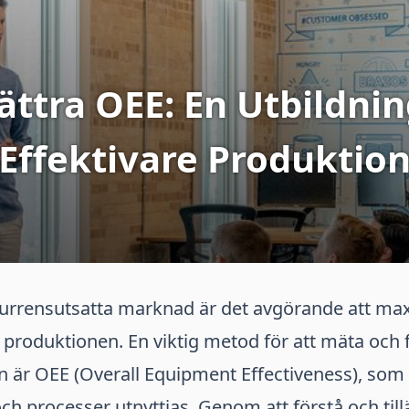
ättra OEE: En Utbildnin
Effektivare Produktio
urrensutsatta marknad är det avgörande att ma
 i produktionen. En viktig metod för att mäta och 
n är OEE (Overall Equipment Effectiveness), som g
ch processer utnyttjas. Genom att förstå och ti