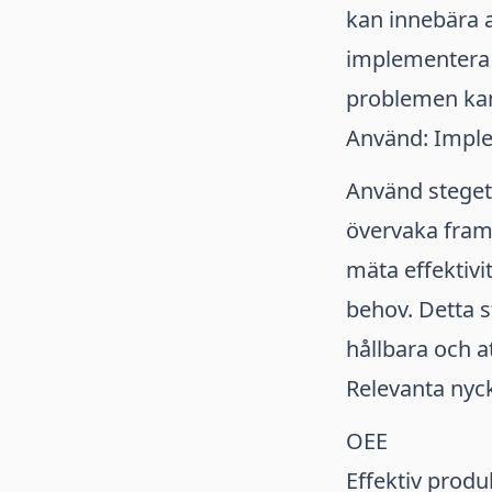
kan innebära a
implementera 
problemen kan
Använd: Imple
Använd steget
övervaka fram
mäta effektivi
behov. Detta s
hållbara och a
Relevanta nyc
OEE
Effektiv produ