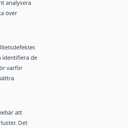
nt analysera
ta över
itetsdefekter.
identifiera de
ör varför
bättra
nebär att
luster. Det