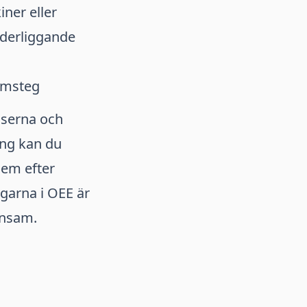
ner eller
nderliggande
amsteg
sserna och
ing kan du
dem efter
ngarna i OEE är
önsam.