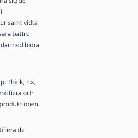
ära sig de
i
ter samt vidta
vara bättre
h därmed bidra
p, Think, Fix,
ntifiera och
i produktionen.
ifiera de