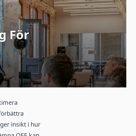
g För
n
ximera
förbättra
er insikt i hur
llämpa OEE kan