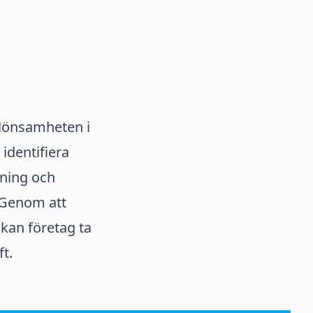
 lönsamheten i
identifiera
dning och
. Genom att
kan företag ta
t.