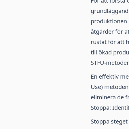
För att förstå
grundläggande
produktionen k
åtgärder för a
rustat för at
till ökad prod
STFU-metoden: 
En effektiv met
Use) metoden. 
eliminera de fr
Stoppa: Identi
Stoppa steget 