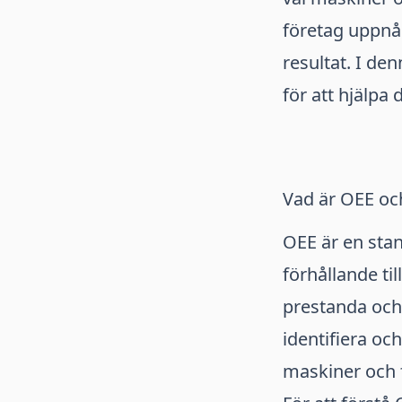
företag uppnå
resultat. I de
för att hjälpa 
Vad är OEE och
OEE är en stan
förhållande til
prestanda och 
identifiera oc
maskiner och f