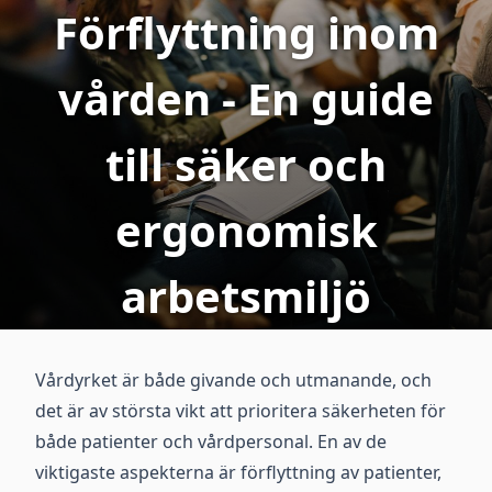
Förflyttning inom
vården - En guide
till säker och
ergonomisk
arbetsmiljö
Vårdyrket är både givande och utmanande, och
det är av största vikt att prioritera säkerheten för
både patienter och vårdpersonal. En av de
viktigaste aspekterna är förflyttning av patienter,