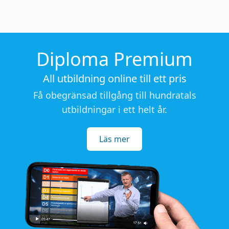
Diploma Premium
All utbildning online till ett pris
Få obegränsad tillgång till hundratals
utbildningar i ett helt år.
Läs mer