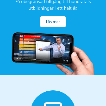
Få obegränsad tillgång till hundratals
utbildningar i ett helt år.
Läs mer