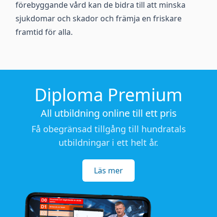
förebyggande vård kan de bidra till att minska
sjukdomar och skador och främja en friskare
framtid för alla.
Diploma Premium
All utbildning online till ett pris
Få obegränsad tillgång till hundratals
utbildningar i ett helt år.
Läs mer