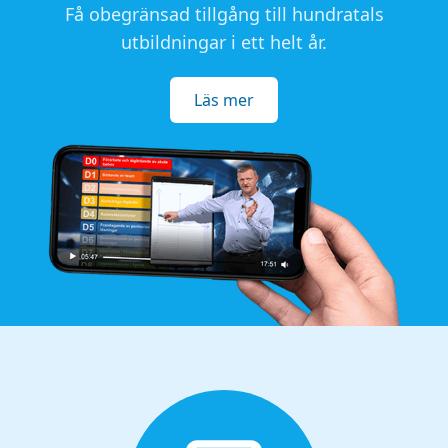
Få obegränsad tillgång till hundratals
utbildningar i ett helt år.
Läs mer