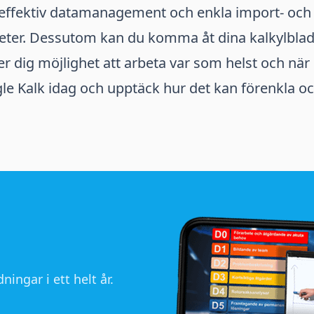
 effektiv datamanagement och enkla import- och
ter. Dessutom kan du komma åt dina kalkylblad f
ger dig möjlighet att arbeta var som helst och när
e Kalk idag och upptäck hur det kan förenkla oc
ningar i ett helt år.