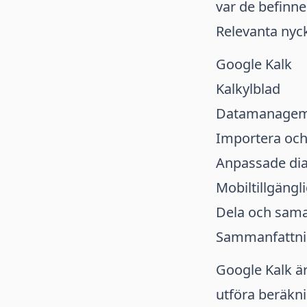
var de befinner
Relevanta nyc
Google Kalk
Kalkylblad
Datamanagem
Importera och
Anpassade di
Mobiltillgängl
Dela och sam
Sammanfattn
Google Kalk är
utföra beräkni