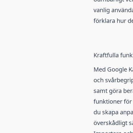
vanlig använda
förklara hur de
Kraftfulla fun
Med Google Ka
och svårbegripl
samt göra ber
funktioner för
du skapa anpas
överskådligt sä