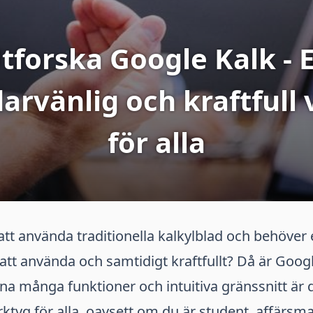
tforska Google Kalk - 
arvänlig och kraftfull 
för alla
 att använda traditionella kalkylblad och behöver 
att använda och samtidigt kraftfullt? Då är Goog
ina många funktioner och intuitiva gränssnitt är d
ktyg för alla, oavsett om du är student, affärsma