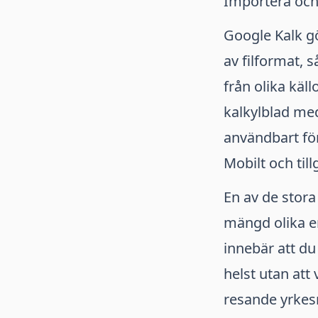
Importera och
Google Kalk gö
av filformat, 
från olika käl
kalkylblad med 
användbart fö
Mobilt och til
En av de stora
mängd olika en
innebär att du
helst utan att 
resande yrkes