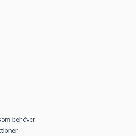
a som behöver
ktioner