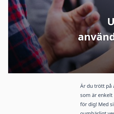
U
använd
Är du trött på
som är enkelt 
för dig! Med s
oumbärligt ver