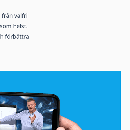
rån valfri
 som helst.
h förbättra