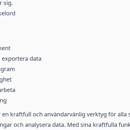
 sig.
kelord
ent
 exportera data
agram
ighet
arbeta
ing
 en kraftfull och användarvänlig verktyg för all
ngar och analysera data. Med sina kraftfulla fun