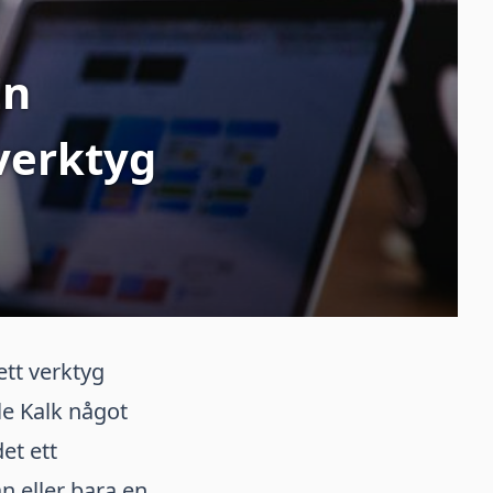
En
verktyg
ett verktyg
le Kalk något
et ett
n eller bara en