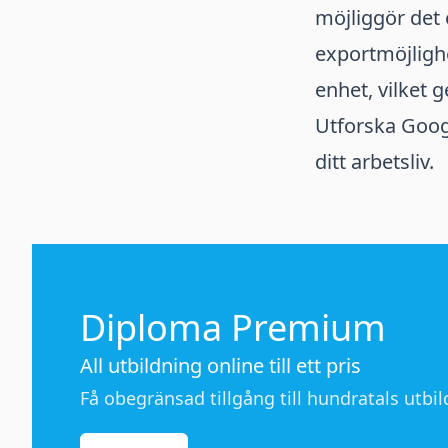
möjliggör det
exportmöjlighe
enhet, vilket 
Utforska Googl
ditt arbetsliv.
Diploma Premium
All utbildning online till ett pris
Få obegränsad tillgång till hundratals utbild