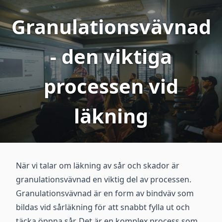
Granulationsvävnad
- den viktiga
processen vid
läkning
När vi talar om läkning av sår och skador är
granulationsvävnad en viktig del av processen.
Granulationsvävnad är en form av bindväv som
bildas vid sårläkning för att snabbt fylla ut och
täcka öppna sår. Det är en komplex process som