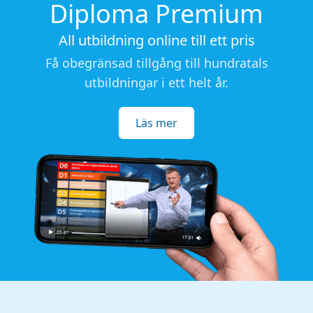
Diploma Premium
All utbildning online till ett pris
Få obegränsad tillgång till hundratals
utbildningar i ett helt år.
Läs mer