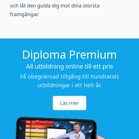
och låt den guida dig mot dina största
framgångar.
Diploma Premium
All utbildning online till ett pris
Få obegränsad tillgång till hundratals
utbildningar i ett helt år.
Läs mer