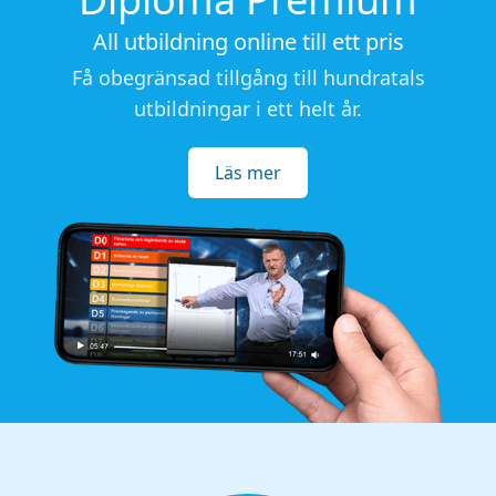
All utbildning online till ett pris
Få obegränsad tillgång till hundratals
utbildningar i ett helt år.
Läs mer