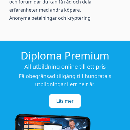
och forum där du kan få råd och dela
erfarenheter med andra köpare.
Anonyma betalningar och kryptering
Diploma Premium
All utbildning online till ett pris
Få obegränsad tillgång till hundratals
utbildningar i ett helt år.
Läs mer