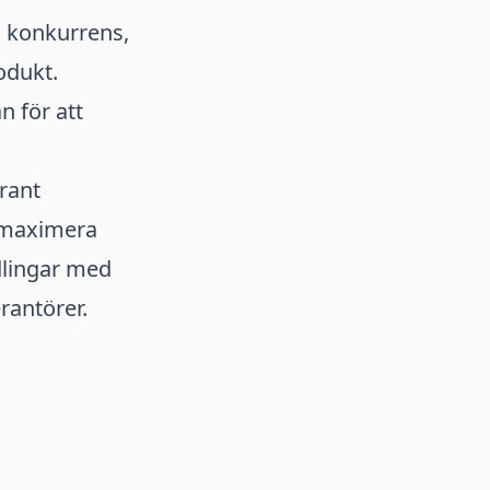
 konkurrens,
odukt.
n för att
rant
t maximera
dlingar med
rantörer.