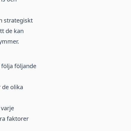
n strategiskt
tt de kan
kymmer.
följa följande
 de olika
 varje
ra faktorer