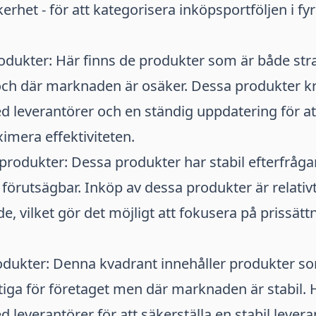
het - för att kategorisera inköpsportföljen i fyr
odukter: Här finns de produkter som är både stra
 och där marknaden är osäker. Dessa produkter k
 leverantörer och en ständig uppdatering för a
imera effektiviteten.
rodukter: Dessa produkter har stabil efterfråga
örutsägbar. Inköp av dessa produkter är relativ
e, vilket gör det möjligt att fokusera på prissätt
odukter: Denna kvadrant innehåller produkter s
ktiga för företaget men där marknaden är stabil. 
leverantörer för att säkerställa en stabil lever