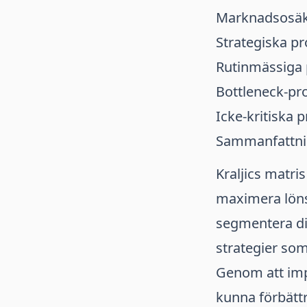
Marknadsosäk
Strategiska p
Rutinmässiga 
Bottleneck-pr
Icke-kritiska 
Sammanfattn
Kraljics matris
maximera löns
segmentera din
strategier som
Genom att imp
kunna förbättr