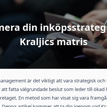
mera din inköpsstrateg
Kraljics matris
nagement är det viktigt att vara strategisk och
r att fatta välgrundade beslut som leder till öka
 företaget. En metod som har visat sig vara framgå
s. Denna artikel kommer att ta dig igenom vad Kra