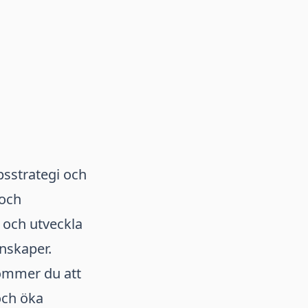
öpsstrategi och
 och
 och utveckla
nskaper.
kommer du att
och öka