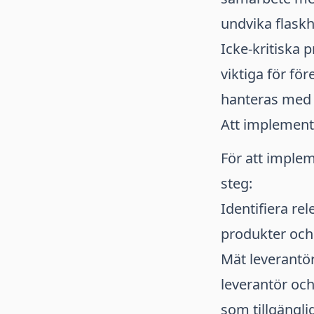
undvika flaskh
Icke-kritiska 
viktiga för fö
hanteras med 
Att implemente
För att implem
steg:
Identifiera re
produkter och 
Mät leverantör
leverantör oc
som tillgängli