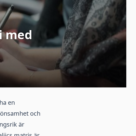
i med
 ha en
d lönsamhet och
ngsrik är
ljics matris är