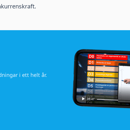
kurrenskraft.
ningar i ett helt år.