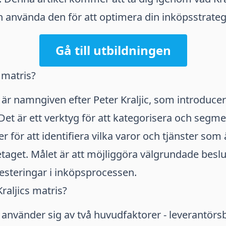
 använda den för att optimera din inköpsstrateg
Gå till utbildningen
 matris?
s är namngiven efter Peter Kraljic, som introdu
 Det är ett verktyg för att kategorisera och segm
r för att identifiera vilka varor och tjänster som 
retaget. Målet är att möjliggöra välgrundade besl
vesteringar i inköpsprocessen.
raljics matris?
s använder sig av två huvudfaktorer - leverantör