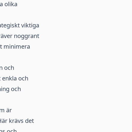
a olika
tegiskt viktiga
räver noggrant
tt minimera
n och
t enkla och
ning och
om är
Här krävs det
ans och