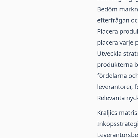
Bedöm markna
efterfrågan oc
Placera produk
placera varje p
Utveckla strat
produkterna be
fördelarna oc
leverantörer, 
Relevanta nyc
Kraljics matris
Inköpsstrateg
Leverantörsb