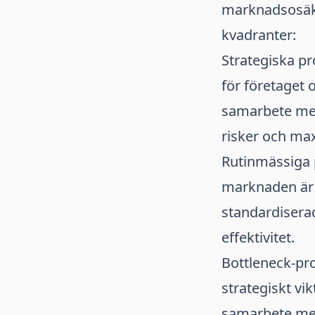
marknadsosäker
kvadranter:
Strategiska pr
för företaget
samarbete med
risker och max
Rutinmässiga p
marknaden är f
standardiserad
effektivitet.
Bottleneck-pr
strategiskt vi
samarbete med 