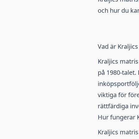
och hur du kan
Vad är Kraljics
Kraljics matri
på 1980-talet.
inköpsportfölje
viktiga för fö
rättfärdiga in
Hur fungerar K
Kraljics matri