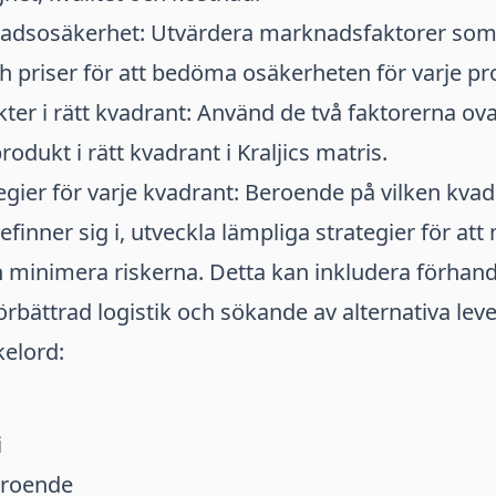
dsosäkerhet: Utvärdera marknadsfaktorer som
h priser för att bedöma osäkerheten för varje pr
ter i rätt kvadrant: Använd de två faktorerna ova
rodukt i rätt kvadrant i Kraljics matris.
egier för varje kvadrant: Beroende på vilken kvad
finner sig i, utveckla lämpliga strategier för at
h minimera riskerna. Detta kan inkludera förhan
förbättrad logistik och sökande av alternativa leve
kelord:
i
eroende