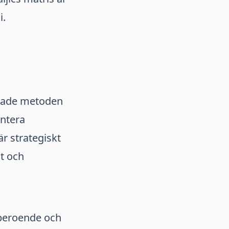
i.
cerade metoden
entera
är strategiskt
ut och
sberoende och