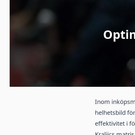
Opti
Inom inköpsma
helhetsbild fö
effektivitet i
Kraljics matri