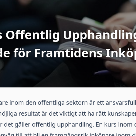
 Offentlig Upphandlin
de för Framtidens Inkö
are inom den offentliga sektorn är ett ansvarsfullt
jliga resultat är det viktigt att ha rätt kunskape
 det gäller offentlig upphandling. En kurs inom
nväg till att bli en framgångsrik inköpare inom d