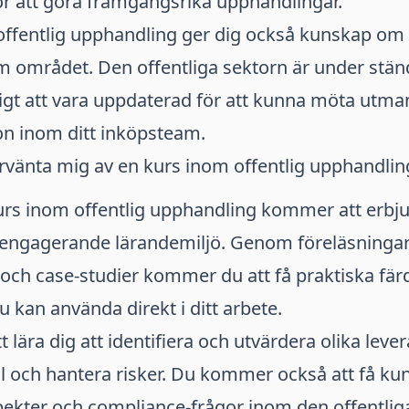
r att göra framgångsrika upphandlingar.
offentlig upphandling ger dig också kunskap om
 området. Den offentliga sektorn är under stän
tigt att vara uppdaterad för att kunna möta utm
on inom ditt inköpsteam.
rvänta mig av en kurs inom offentlig upphandlin
kurs inom offentlig upphandling kommer att erbj
h engagerande lärandemiljö. Genom föreläsningar
och case-studier kommer du att få praktiska fär
 kan använda direkt i ditt arbete.
lära dig att identifiera och utvärdera olika lever
al och hantera risker. Du kommer också att få k
pekter och compliance-frågor inom den offentlig