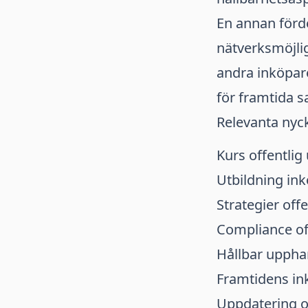
En annan förd
nätverksmöjli
andra inköpar
för framtida 
Relevanta nyc
Kurs offentlig
Utbildning in
Strategier off
Compliance off
Hållbar uppha
Framtidens in
Uppdatering o