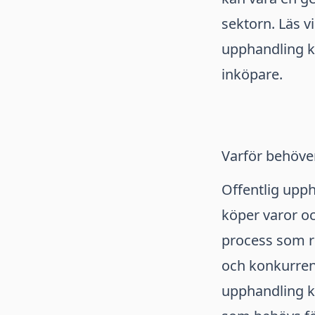
sektorn. Läs vi
upphandling ka
inköpare.
Varför behöver
Offentlig upph
köper varor oc
process som re
och konkurrens
upphandling ka