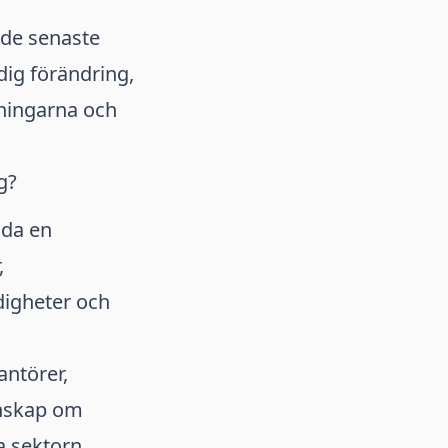
 de senaste
dig förändring,
aningarna och
g?
uda en
,
digheter och
antörer,
unskap om
a sektorn.