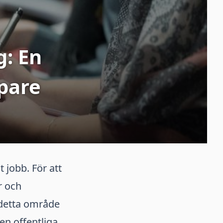
g: En
pare
 jobb. För att
r och
 detta område
en offentliga