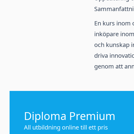
Sammanfattn
En kurs inom o
inköpare inom
och kunskap i
driva innovat
genom att anmä
Diploma Premium
All utbildning online till ett pris