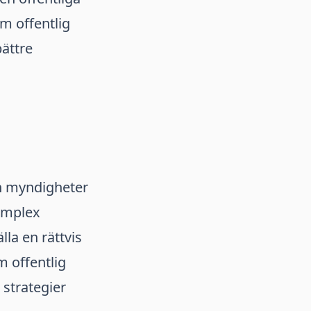
om offentlig
bättre
ch myndigheter
komplex
la en rättvis
 offentlig
 strategier