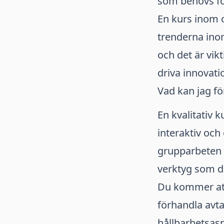
som behövs fö
En kurs inom 
trenderna inom
och det är vik
driva innovati
Vad kan jag fö
En kvalitativ 
interaktiv oc
grupparbeten 
verktyg som du
Du kommer att 
förhandla avt
hållbarhetsas