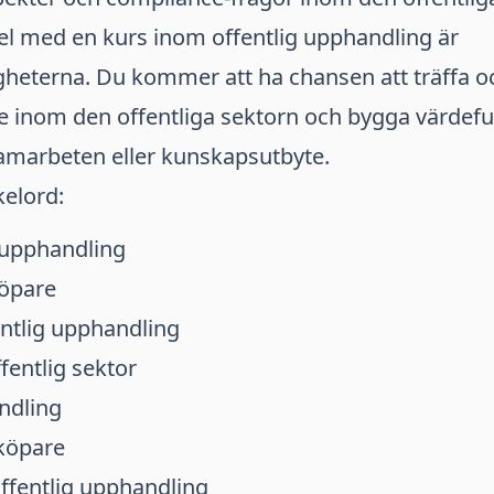
el med en kurs inom offentlig upphandling är
gheterna. Du kommer att ha chansen att träffa o
e inom den offentliga sektorn och bygga värdefu
samarbeten eller kunskapsutbyte.
kelord:
 upphandling
köpare
entlig upphandling
entlig sektor
ndling
köpare
ffentlig upphandling