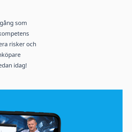
amgång som
n kompetens
ra risker och
inköpare
edan idag!