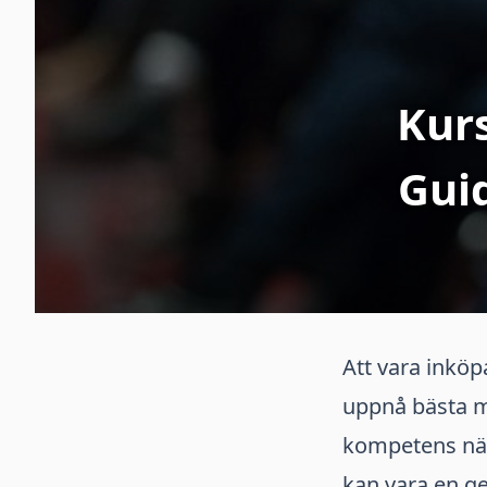
Kurs
Gui
Att vara inköp
uppnå bästa mö
kompetens när
kan vara en ge