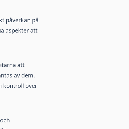
ekt påverkan på
a aspekter att
tarna att
äntas av dem.
 kontroll över
 och