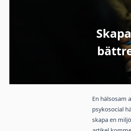
Skapa
bättr
En hälsosam ar
psykosocial hä
skapa en miljö
artikel kommer