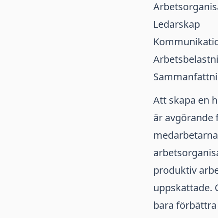
Arbetsorganis
Ledarskap
Kommunikatio
Arbetsbelastn
Sammanfattn
Att skapa en 
är avgörande 
medarbetarna.
arbetsorganis
produktiv arb
uppskattade. G
bara förbättr