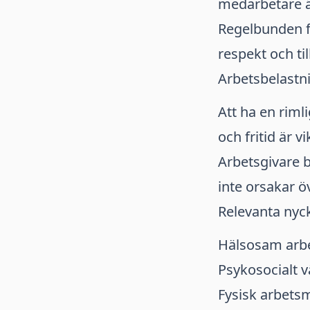
medarbetare ä
Regelbunden fe
respekt och till
Arbetsbelastni
Att ha en riml
och fritid är v
Arbetsgivare b
inte orsakar ö
Relevanta nyc
Hälsosam arbe
Psykosocialt 
Fysisk arbetsm