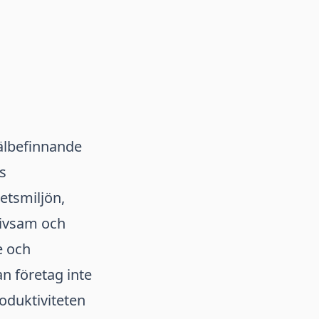
älbefinnande
s
etsmiljön,
rivsam och
e och
n företag inte
oduktiviteten