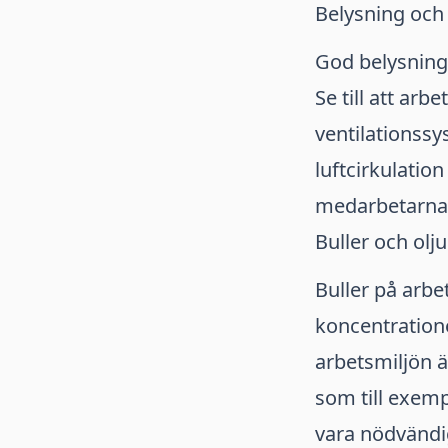
Belysning och 
God belysning 
Se till att arb
ventilationssy
luftcirkulatio
medarbetarnas
Buller och olj
Buller på arb
koncentratione
arbetsmiljön ä
som till exemp
vara nödvändi