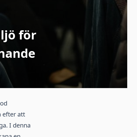
jö för
nnande
god
efter att
ga. I denna
skapa en