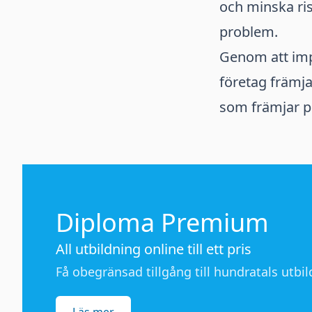
och minska ri
problem.
Genom att imp
företag främja
som främjar p
Diploma Premium
All utbildning online till ett pris
Få obegränsad tillgång till hundratals utbild