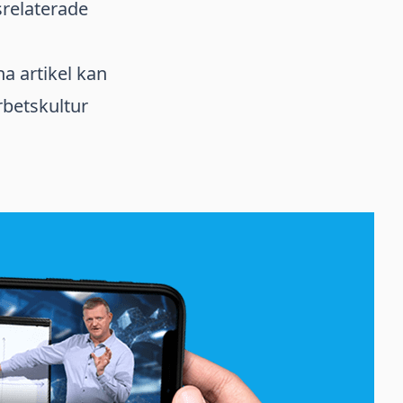
srelaterade
a artikel kan
rbetskultur