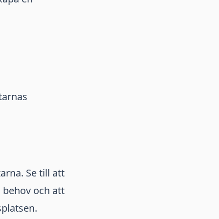
tarnas
na. Se till att
 behov och att
splatsen.