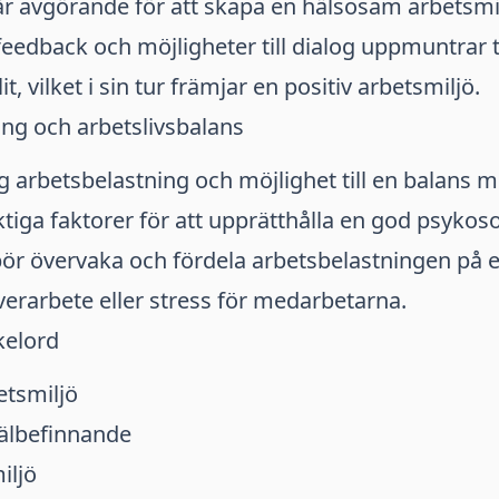
r avgörande för att skapa en hälsosam arbetsmil
edback och möjligheter till dialog uppmuntrar t
it, vilket i sin tur främjar en positiv arbetsmiljö.
ng och arbetslivsbalans
ig arbetsbelastning och möjlighet till en balans m
iktiga faktorer för att upprätthålla en god psykoso
ör övervaka och fördela arbetsbelastningen på e
verarbete eller stress för medarbetarna.
kelord
tsmiljö
välbefinnande
iljö