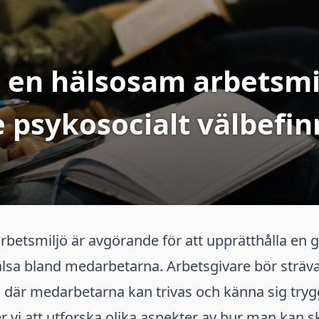
 en hälsosam arbetsmil
e psykosocialt välbefi
betsmiljö är avgörande för att upprätthålla en 
lsa bland medarbetarna. Arbetsgivare bör sträva 
 där medarbetarna kan trivas och känna sig tryg
 vi att utforska olika aspekter av hur man kan 