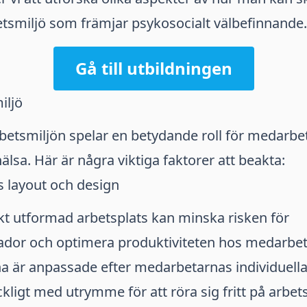
tsmiljö som främjar psykosocialt välbefinnande.
Gå till utbildningen
iljö
betsmiljön spelar en betydande roll för medarbe
älsa. Här är några viktiga faktorer att beakta:
s layout och design
t utformad arbetsplats kan minska risken för
dor och optimera produktiviteten hos medarbetar
a är anpassade efter medarbetarnas individuella
äckligt med utrymme för att röra sig fritt på arbet