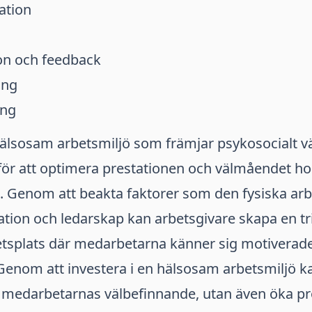
ation
n och feedback
ing
ing
hälsosam arbetsmiljö som främjar psykosocialt v
för att optimera prestationen och välmåendet ho
 Genom att beakta faktorer som den fysiska arb
ation och ledarskap kan arbetsgivare skapa en t
etsplats där medarbetarna känner sig motiverad
enom att investera i en hälsosam arbetsmiljö ka
a medarbetarnas välbefinnande, utan även öka pr