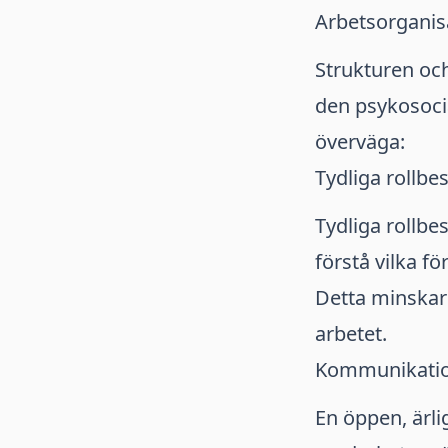
Arbetsorganis
Strukturen och
den psykosocia
överväga:
Tydliga rollb
Tydliga rollb
förstå vilka f
Detta minskar 
arbetet.
Kommunikatio
En öppen, ärl