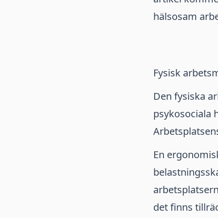
hälsosam arbe
Fysisk arbetsm
Den fysiska ar
psykosociala h
Arbetsplatsen
En ergonomisk
belastningsska
arbetsplatsern
det finns tillr