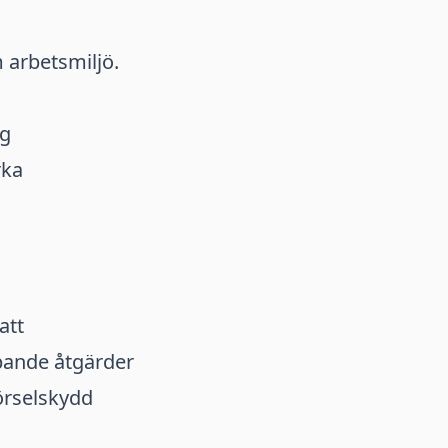
m arbetsmiljö.
ig
rka
att
mpande åtgärder
örselskydd