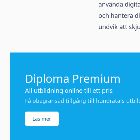
använda digita
och hantera di
undvik att skju
Diploma Premium
All utbildning online till ett pris
Få obegränsad tillgång till hundratals utbild
Läs mer