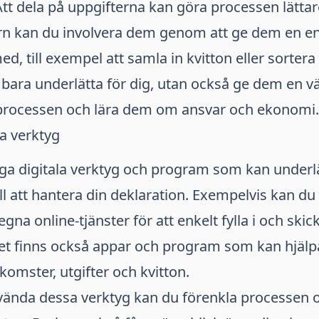
tt dela på uppgifterna kan göra processen lättar
n kan du involvera dem genom att ge dem en en
 med, till exempel att samla in kvitton eller sorte
 bara underlätta för dig, utan också ge dem en vä
sprocessen och lära dem om ansvar och ekonomi.
a verktyg
a digitala verktyg och program som kan underlä
l att hantera din deklaration. Exempelvis kan d
gna online-tjänster för att enkelt fylla i och skick
Det finns också appar och program som kan hjälp
nkomster, utgifter och kvitton.
ända dessa verktyg kan du förenkla processen 