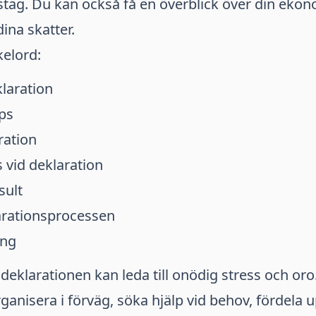
stag. Du kan också få en överblick över din ekon
dina skatter.
kelord:
laration
ps
ration
 vid deklaration
sult
arationsprocessen
ing
 deklarationen kan leda till onödig stress och or
ganisera i förväg, söka hjälp vid behov, fördela u