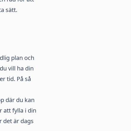
a sätt.
ydlig plan och
du vill ha din
r tid. På så
app där du kan
tt fylla i din
r det är dags