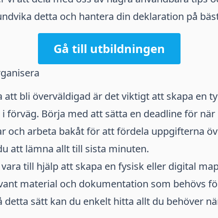
 undvika detta och hantera din deklaration på bäst
Gå till utbildningen
rganisera
 att bli överväldigad är det viktigt att skapa en t
 i förväg. Börja med att sätta en deadline för när 
ar och arbeta bakåt för att fördela uppgifterna öve
u att lämna allt till sista minuten.
ara till hjälp att skapa en fysisk eller digital m
evant material och dokumentation som behövs för a
å detta sätt kan du enkelt hitta allt du behöver nä