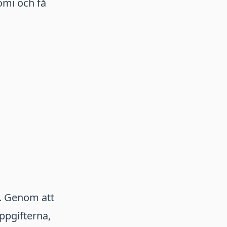
omi och få
o. Genom att
ppgifterna,