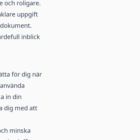
e och roligare.
klare uppgift
ra dokument.
rdefull inblick
tta för dig när
u använda
a in din
a dig med att
och minska