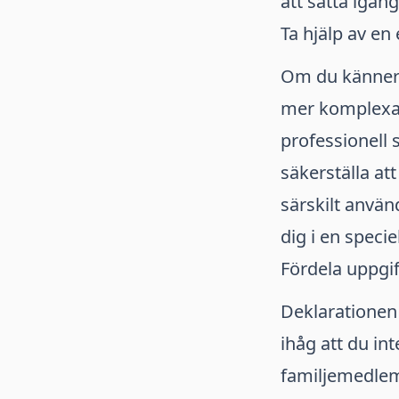
att sätta igång
Ta hjälp av en
Om du känner d
mer komplexa s
professionell 
säkerställa att
särskilt använ
dig i en specie
Fördela uppgi
Deklarationen
ihåg att du in
familjemedlem