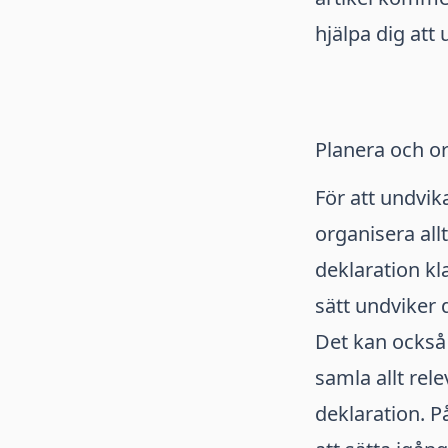
hjälpa dig att
Planera och o
För att undvika
organisera allt
deklaration kl
sätt undviker d
Det kan också v
samla allt rel
deklaration. P