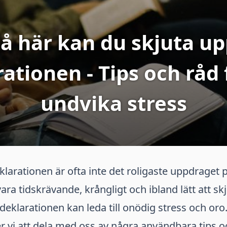
å här kan du skjuta u
ationen - Tips och råd 
undvika stress
klarationen är ofta inte det roligaste uppdraget p
vara tidskrävande, krångligt och ibland lätt att s
 deklarationen kan leda till onödig stress och oro
 vi att dela med oss av några användbara tips oc