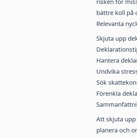
risken för mis
bättre koll på 
Relevanta nyc
Skjuta upp dek
Deklarationsti
Hantera dekla
Undvika stress
Sök skattekon
Förenkla dekl
Sammanfattn
Att skjuta upp
planera och or