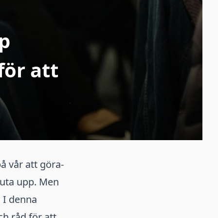
pp
för att
å vår att göra-
kjuta upp. Men
. I denna
h råd för att