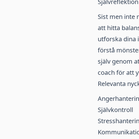
Självreflektio
Sist men inte 
att hitta balan
utforska dina 
förstå mönster
själv genom at
coach för att y
Relevanta nyc
Angerhanteri
Självkontroll
Stresshanteri
Kommunikatio