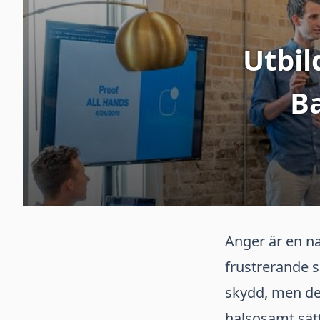
Utbil
Ba
Anger är en na
frustrerande s
skydd, men det
hälsosamt sätt