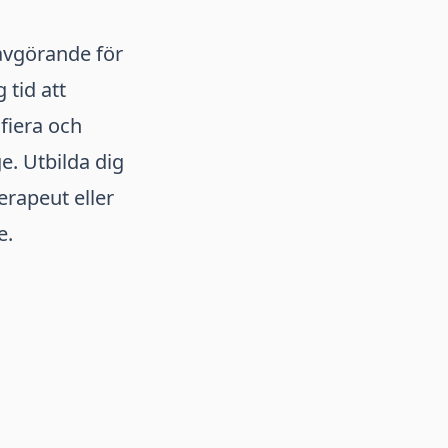
 avgörande för
 tid att
fiera och
e. Utbilda dig
erapeut eller
e.