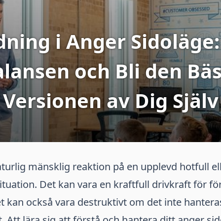
dning i Anger Sidoläge:
lansen och Bli den Bä
Versionen av Dig Själv
turlig mänsklig reaktion på en upplevd hotfull el
ituation. Det kan vara en kraftfull drivkraft för f
 kan också vara destruktivt om det inte hanteras
. Att lära sig att förstå och hantera ditt anger si