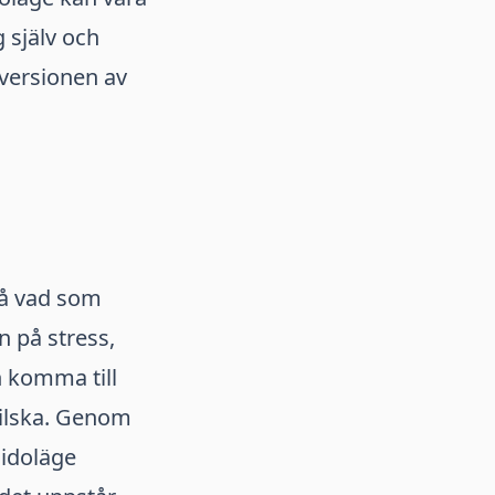
g själv och
 versionen av
stå vad som
n på stress,
n komma till
e ilska. Genom
sidoläge