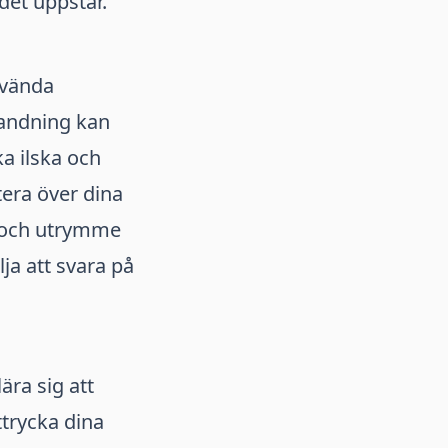
det uppstår.
använda
 andning kan
ka ilska och
tera över dina
id och utrymme
lja att svara på
ära sig att
trycka dina