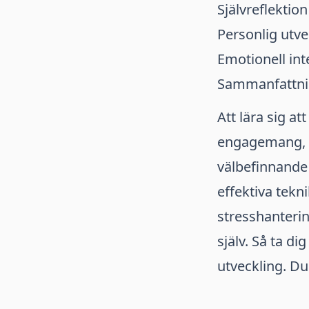
Självreflektion
Personlig utve
Emotionell int
Sammanfattn
Att lära sig a
engagemang, m
välbefinnande 
effektiva tek
stresshanterin
själv. Så ta di
utveckling. Du 