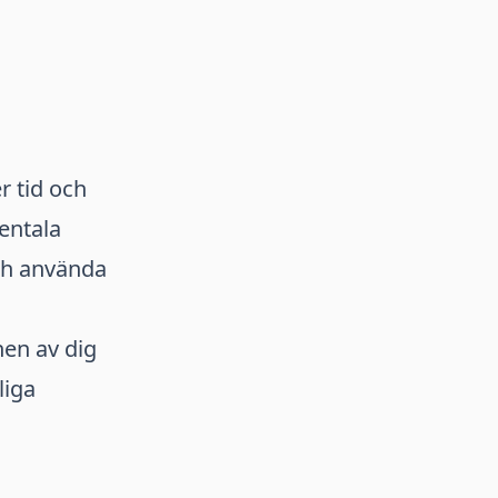
r tid och
entala
och använda
nen av dig
liga