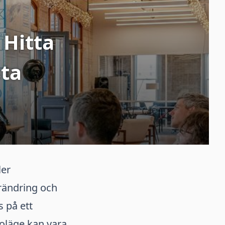
 Hitta
sta
ler
örändring och
 på ett
doläge kan vara