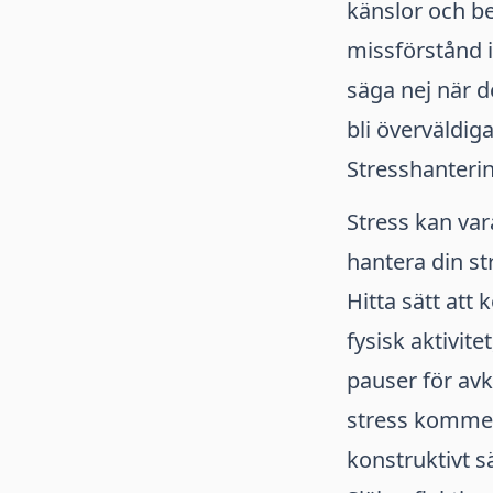
känslor och be
missförstånd i 
säga nej när d
bli överväldig
Stresshanteri
Stress kan vara
hantera din str
Hitta sätt att 
fysisk aktivit
pauser för av
stress kommer 
konstruktivt sä