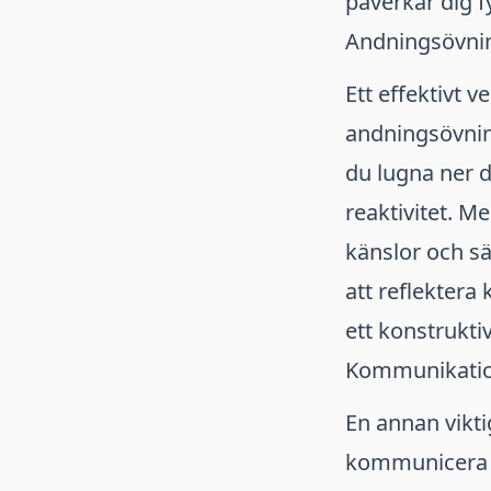
påverkar dig f
Andningsövnin
Ett effektivt v
andningsövnin
du lugna ner di
reaktivitet. M
känslor och sä
att reflektera 
ett konstruktiv
Kommunikatio
En annan viktig
kommunicera på