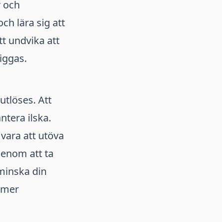
r och
och lära sig att
tt undvika att
iggas.
utlöses. Att
ntera ilska.
 vara att utöva
genom att ta
minska din
 mer