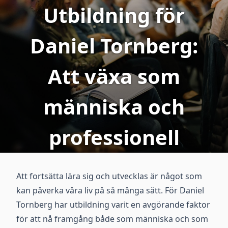
Utbildning för
Daniel Tornberg:
Att växa som
människa och
professionell
Att fortsätta lära sig och utvecklas är något som
kan påverka våra liv på så många sätt. För Daniel
Tornberg har utbildning varit en avgörande faktor
för att nå framgång både som människa och som