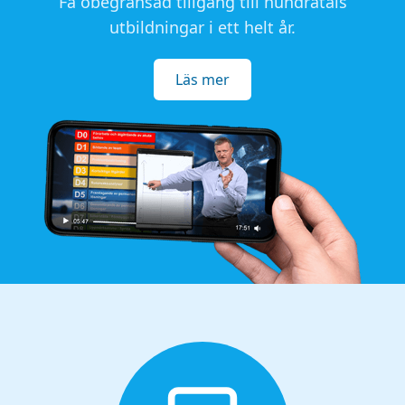
Få obegränsad tillgång till hundratals
utbildningar i ett helt år.
Läs mer