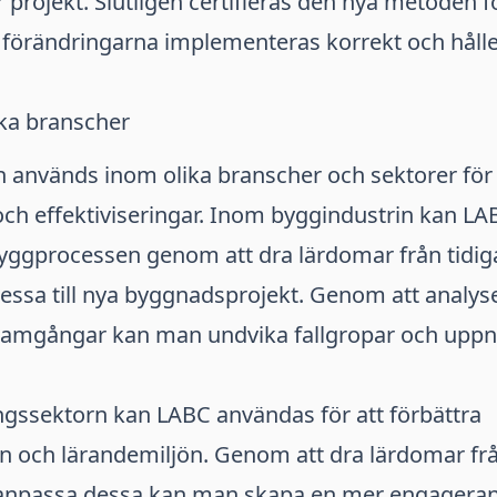
r projekt. Slutligen certifieras den nya metoden fö
t förändringarna implementeras korrekt och håll
ka branscher
används inom olika branscher och sektorer för 
och effektiviseringar. Inom byggindustrin kan LABC
byggprocessen genom att dra lärdomar från tidig
ssa till nya byggnadsprojekt. Genom att analyse
ramgångar kan man undvika fallgropar och uppn
ngssektorn kan LABC användas för att förbättra
n och lärandemiljön. Genom att dra lärdomar frå
 anpassa dessa kan man skapa en mer engagera