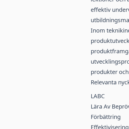
effektiv under
utbildningsmat
Inom teknikind
produktutveck
produktframg
utvecklingspro
produkter och s
Relevanta nyc
LABC
Lära Av Bepröv
Förbättring
Effektivisering