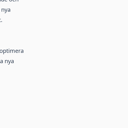
 nya
.
optimera
ra nya