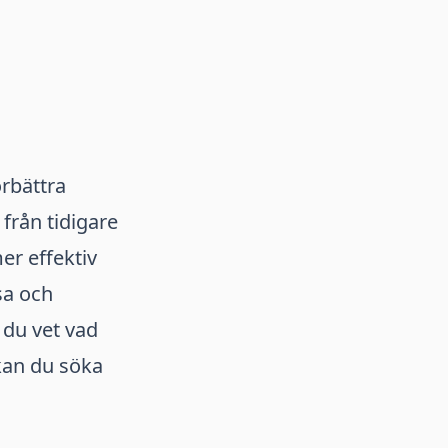
rbättra
från tidigare
r effektiv
sa och
r du vet vad
kan du söka