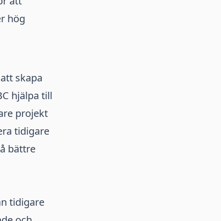
r att
er hög
att skapa
 hjälpa till
are projekt
ra tidigare
å bättre
n tidigare
nde och