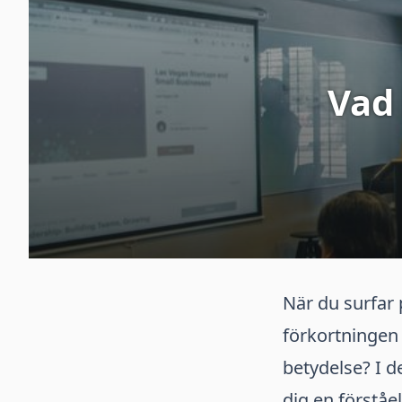
Vad 
När du surfar 
förkortningen
betydelse? I d
dig en förståe