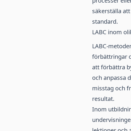
processer elle
säkerställa at
standard.
LABC inom oli
LABC-metoden 
förbättringar 
att förbättra 
och anpassa de
misstag och f
resultat.
Inom utbildni
undervisninge
lektioner och