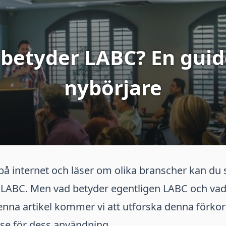
betyder LABC? En guide
nybörjare
på internet och läser om olika branscher kan du 
 LABC. Men vad betyder egentligen LABC och vad
enna artikel kommer vi att utforska denna förko
lse för dess användning.