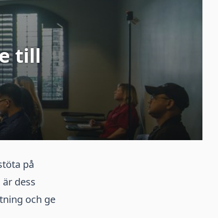
 till
stöta på
 är dess
rtning och ge